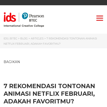
Togg
IDS | BTEC
>
BLOG
>
ARTICLES
>
7 REKOMENDASI TONTONAN ANIMASI
NETFLIX FEBRUARI, ADAKAH FAVORITMU?
BAGIKAN
7 REKOMENDASI TONTONAN
ANIMASI NETFLIX FEBRUARI,
ADAKAH FAVORITMU?