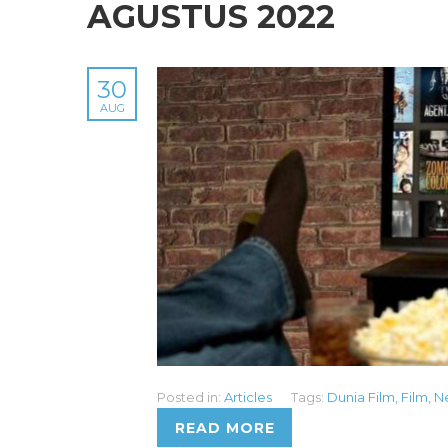
AGUSTUS 2022
30
AUG
Posted in:
Articles
Tags:
Dunia Film
,
Film
,
Ne
READ MORE