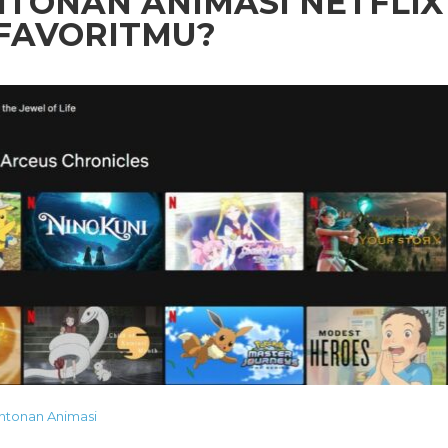
TONAN ANIMASI NETFLIX
 FAVORITMU?
ntonan Animasi