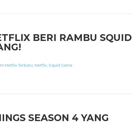
ETFLIX BERI RAMBU SQUID
ANG!
lm Netflix Terbaru
,
Netflix
,
Squid Game
INGS SEASON 4 YANG