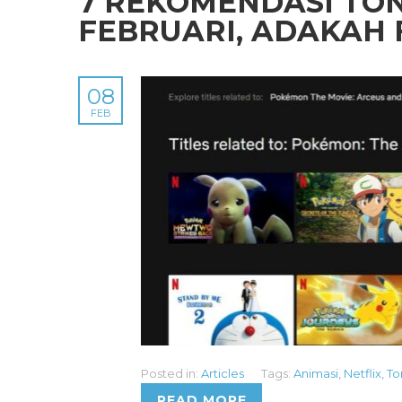
7 REKOMENDASI TON
FEBRUARI, ADAKAH
08
FEB
Posted in:
Articles
Tags:
Animasi
,
Netflix
,
To
READ MORE