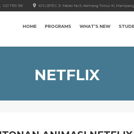
021 7199 159
IDS | BTEC Jl. Melati No.9, Kemang Timur XI, Mampang
HOME
PROGRAMS
WHAT’S NEW
STUD
NETFLIX