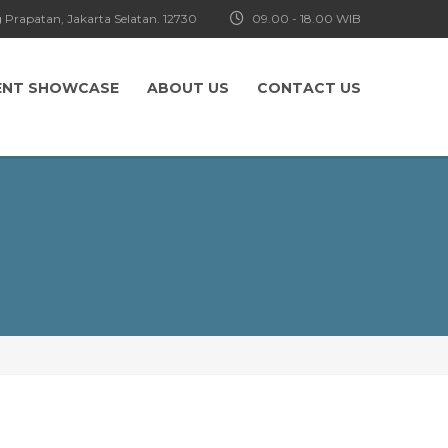
 Prapatan, Jakarta Selatan. 12730
09.00 - 18.00 WIB
ENT SHOWCASE
ABOUT US
CONTACT US