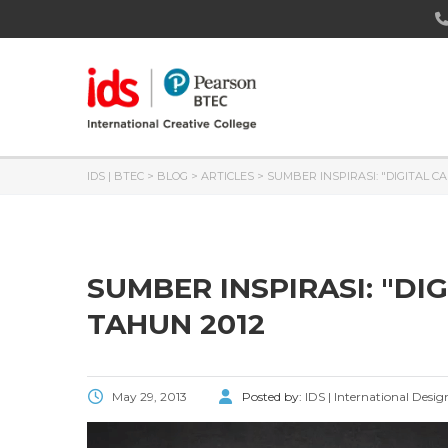
IDS | BTEC
>
BLOG
>
ARTICLES
>
SUMBER INSPIRASI: "DIGITAL C
SUMBER INSPIRASI: "DI
TAHUN 2012
May 29, 2013
Posted by:
IDS | International Desig