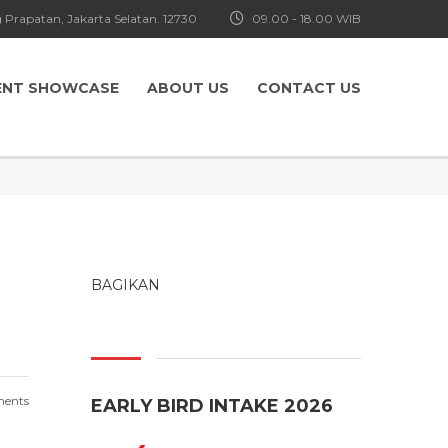
 Prapatan, Jakarta Selatan. 12730
09.00 - 18.00 WIB
ENT SHOWCASE
ABOUT US
CONTACT US
BAGIKAN
ents
EARLY BIRD INTAKE 2026