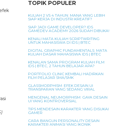
TOPIK POPULER
efek
KULIAH 2 VS 4 TAHUN: MANA YANG LEBIH
SIAP KERJA DI INDUSTRI KREATIF?
SIAP JADI GAME DEVELOPER? IDS
GAMEDEV ACADEMY 2026 SUDAH DIBUKA!
KENALI MATA KULIAH SCRIPTWRITING
UNTUK MAHASISWA DI IDS | BTEC
DIGITAL GRAPHIC FUNDAMENTALS: MATA
KULIAH DASAR MAHASISWA IDS | BTEC
KENALAN SAMA PROGRAM KULIAH FILM
IDS | BTEC, 2 TAHUN BELAJAR APA?
PORTFOLIO CLINIC KEMBALI HADIRKAN
FILM PELAJAR SMA/SMK
GLASSMORPHISM: EFEK DESAIN UI
TRANSPARAN YANG SEDANG VIRAL
MENGENAL NEUMORPHISM: GAYA DESAIN
asi
UI YANG KONTROVERSIAL
TIPS MENDESAIN KARAKTER YANG DISUKAI
S)
GAMER
CARA BANGUN PERSONALITY DESAIN
KARAKTER ANIMASI YANG IKONIK