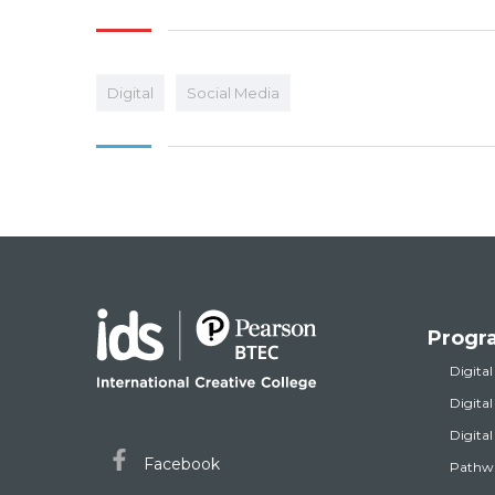
Digital
Social Media
Progr
Digital
Digita
Digita
Facebook
Pathw