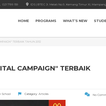
021 7199 159
IDS | BTEC Jl. Melati No.9, Kemang Timur XI, Mampang
HOME
PROGRAMS
WHAT’S NEW
STUD
AMPAIGN" TERBAIK TAHUN 2012
GITAL CAMPAIGN" TERBAIK
n School
Category:
Articles
No Comm