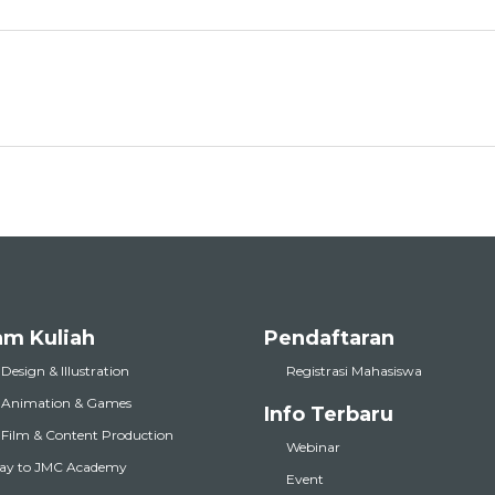
am Kuliah
Pendaftaran
 Design & Illustration
Registrasi Mahasiswa
l Animation & Games
Info Terbaru
l Film & Content Production
Webinar
ay to JMC Academy
Event