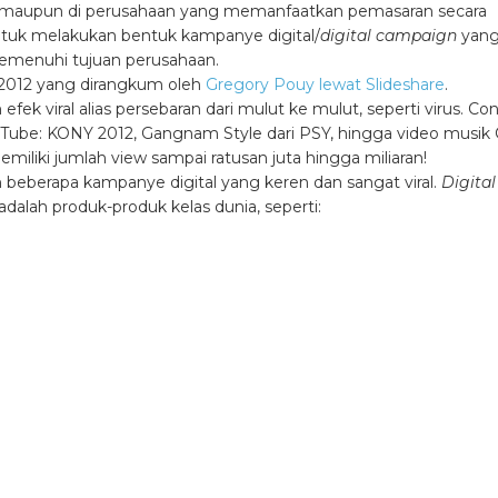
igital maupun di perusahaan yang memanfaatkan pemasaran secara
untuk melakukan bentuk kampanye digital/
digital campaign
yan
memenuhi tujuan perusahaan.
 2012 yang dirangkum oleh
Gregory Pouy lewat Slideshare
.
ek viral alias persebaran dari mulut ke mulut, seperti virus. Co
 YouTube: KONY 2012, Gangnam Style dari PSY, hingga video musik 
iliki jumlah view sampai ratusan juta hingga miliaran!
 beberapa kampanye digital yang keren dan sangat viral.
Digital
dalah produk-produk kelas dunia, seperti: