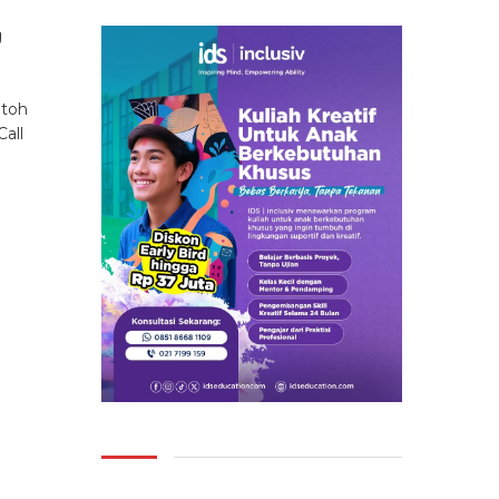
g
ntoh
Call