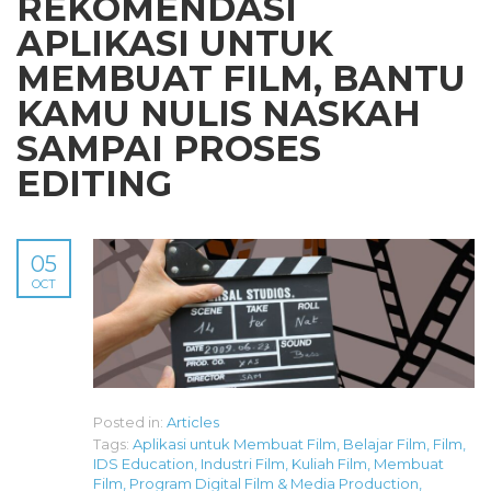
REKOMENDASI
APLIKASI UNTUK
MEMBUAT FILM, BANTU
KAMU NULIS NASKAH
SAMPAI PROSES
EDITING
05
OCT
Posted in:
Articles
Tags:
Aplikasi untuk Membuat Film
,
Belajar Film
,
Film
,
IDS Education
,
Industri Film
,
Kuliah Film
,
Membuat
Film
,
Program Digital Film & Media Production
,