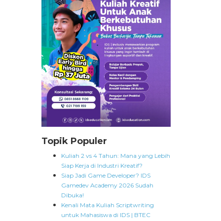
Topik Populer
Kuliah 2 vs 4 Tahun: Mana yang Lebih
Siap Kerja di Industri Kreatif?
Siap Jadi Game Developer? IDS
Gamedev Academy 2026 Sudah
Dibuka!
Kenali Mata Kuliah Scriptwriting
untuk Mahasiswa di IDS | BTEC