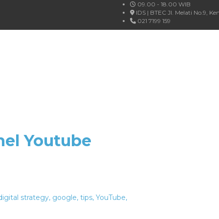
09.00 - 18.00 WIB
IDS | BTEC Jl. Melati No.9, 
021 7199 159
el Youtube
igital strategy
,
google
,
tips
,
YouTube
,