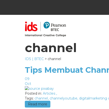
channel
IDS | BTEC
>
channel
Tips Membuat Chann
09
Oct
Posted in:
Articles
,
Tags:
channel
,
channelyoutube
,
digitalmarketing d
Read more