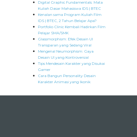
Digital Graphic Fundamentals: Mata
Kuliah Dasar Mahasiswa IDS | BTEC
Kenalan sama Program Kuliah Film
IDS | BTEC, 2 Tahun Belajar Apa?
Portfolio Clinic Kembali Hadirkan Film
Pelajar SMA/SMK
Glassmorphism: Efek Desain UI
Transparan yang Sedang Viral
Mengenal Neumorphism: Gaya
Desain UI yang Kontroversial
Tips Mendesain Karakter yang Disukai
Gamer
Cara Bangun Personality Desain
Karakter Animasi yang Ikonik