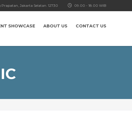
 Prapatan, Jakarta Selatan. 12730
09.00 - 18.00 WIB
ENT SHOWCASE
ABOUT US
CONTACT US
IC