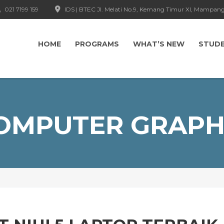
021 7199 159
IDS | BTEC Jl. Melati No.9, Kemang Timur XI, Mampang
HOME
PROGRAMS
WHAT’S NEW
STUD
OMPUTER GRAPH