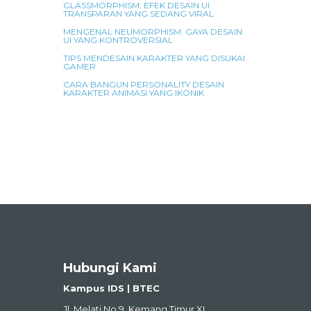
GLASSMORPHISM: EFEK DESAIN UI
TRANSPARAN YANG SEDANG VIRAL
MENGENAL NEUMORPHISM: GAYA DESAIN
UI YANG KONTROVERSIAL
TIPS MENDESAIN KARAKTER YANG DISUKAI
GAMER
CARA BANGUN PERSONALITY DESAIN
KARAKTER ANIMASI YANG IKONIK
Hubungi Kami
Kampus IDS | BTEC
Jl. Melati No.9, Kemang Timur XI,