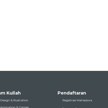
am Kuliah
Pendaftaran
 Design & Illustration
Registrasi Mahasiswa
l Animation & Games