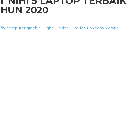
T NIH! 5 LAPTOP TERBAIK
HUN 2020
fis
,
computer graphic
,
Digital Design
,
Film
,
ids
,
tips desain grafis