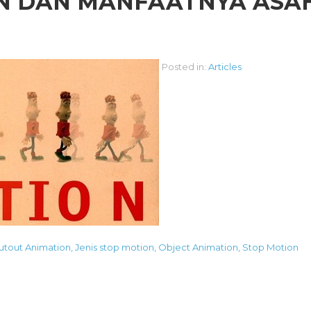
ON DAN MANFAATNYA ASA
Posted in:
Articles
utout Animation
,
Jenis stop motion
,
Object Animation
,
Stop Motion