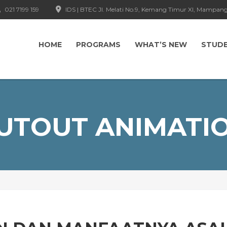
021 7199 159
IDS | BTEC Jl. Melati No.9, Kemang Timur XI, Mampang
HOME
PROGRAMS
WHAT’S NEW
STUD
UTOUT ANIMATI