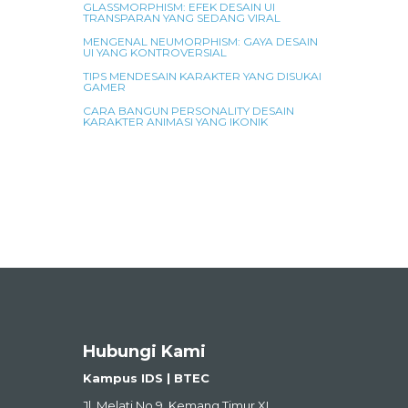
GLASSMORPHISM: EFEK DESAIN UI
TRANSPARAN YANG SEDANG VIRAL
MENGENAL NEUMORPHISM: GAYA DESAIN
UI YANG KONTROVERSIAL
TIPS MENDESAIN KARAKTER YANG DISUKAI
GAMER
CARA BANGUN PERSONALITY DESAIN
KARAKTER ANIMASI YANG IKONIK
Hubungi Kami
Kampus IDS | BTEC
Jl. Melati No.9, Kemang Timur XI,