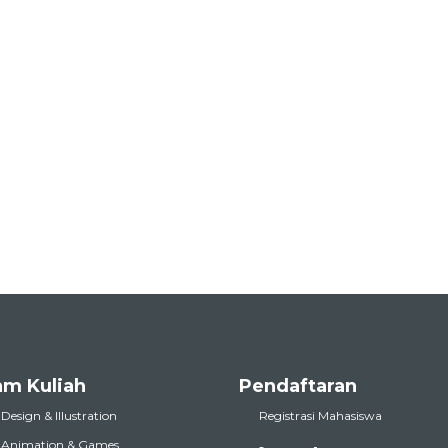
am Kuliah
Pendaftaran
 Design & Illustration
Registrasi Mahasiswa
l Animation & Games