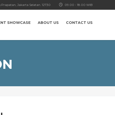
 Prapatan, Jakarta Selatan. 12730
09.00 - 18.00 WIB
ENT SHOWCASE
ABOUT US
CONTACT US
ON