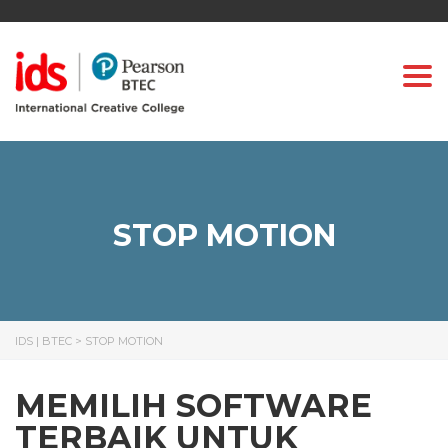
Togg
STOP MOTION
IDS | BTEC
>
STOP MOTION
MEMILIH SOFTWARE
TERBAIK UNTUK