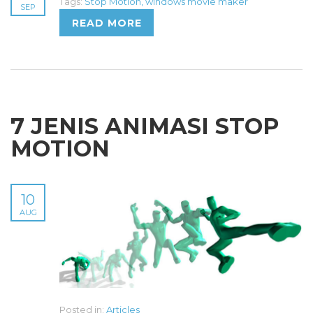
Tags:
Stop Motion
,
windows movie maker
SEP
READ MORE
7 JENIS ANIMASI STOP
MOTION
10
AUG
Posted in:
Articles