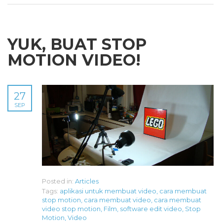
YUK, BUAT STOP
MOTION VIDEO!
27
SEP
Posted in:
Articles
Tags:
aplikasi untuk membuat video
,
cara membuat
stop motion
,
cara membuat video
,
cara membuat
video stop motion
,
Film
,
software edit video
,
Stop
Motion
,
Video