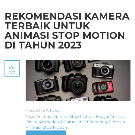
REKOMENDASI KAMERA
TERBAIK UNTUK
ANIMASI STOP MOTION
DI TAHUN 2023
28
OCT
Posted in:
Articles
Tags:
Animasi
,
Animasi Stop Motion
,
Belajar Animasi
,
Digital Animation & Games
,
IDS Education
,
Sekolah
Animasi
,
Stop Motion