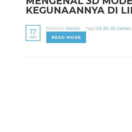
MENGENAL 3D MODE
KEGUNAANNYA DI L
Posted in:
Articles
Tags:
2d
,
3D
,
3D Games
,
17
READ MORE
MAY