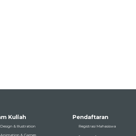
am Kuliah
Pendaftaran
 Design & Illustration
Registrasi Mahasiswa
l Animation & Games