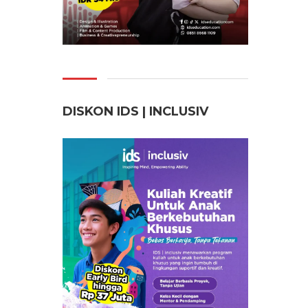
DISKON IDS | INCLUSI
V