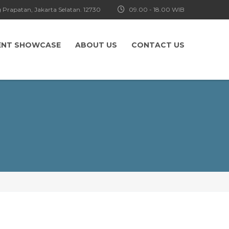
 Prapatan, Jakarta Selatan. 12730
09.00 - 18.00 WIB
ENT SHOWCASE
ABOUT US
CONTACT US