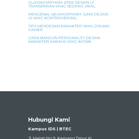
GLASSMORPHISM: EFEK DESAIN UI
TRANSPARAN YANG SEDANG VIRAL
MENGENAL NEUMORPHISM: GAYA DESAIN
UI YANG KONTROVERSIAL
TIPS MENDESAIN KARAKTER YANG DISUKAI
GAMER
CARA BANGUN PERSONALITY DESAIN
KARAKTER ANIMASI YANG IKONIK
Hubungi Kami
Kampus IDS | BTEC
Jl. Melati No.9, Kemang Timur XI,