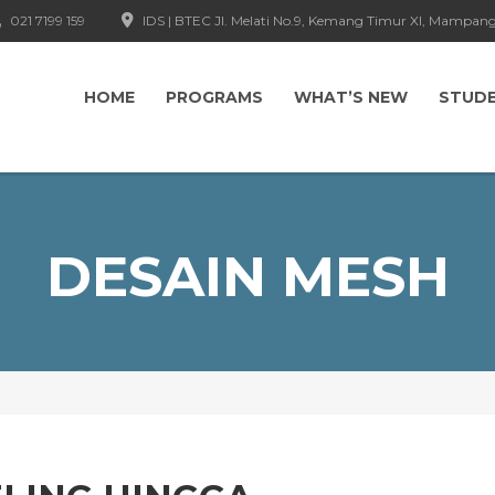
021 7199 159
IDS | BTEC Jl. Melati No.9, Kemang Timur XI, Mampang
HOME
PROGRAMS
WHAT’S NEW
STUD
DESAIN MESH