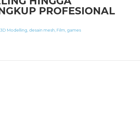
LING HINGGA
INGKUP PROFESIONAL
3D Modelling
,
desain mesh
,
Film
,
games