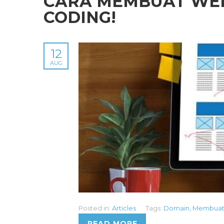
CARA MEMBUAT WEBS
CODING!
12
AUG
Posted in:
Articles
Tags:
Domain
,
Membuat
READ MORE