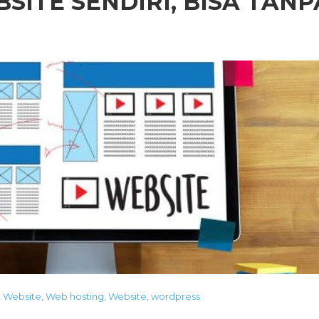
ITE SENDIRI, BISA TANP
 Website
,
Web hosting
,
Website
,
wordpress