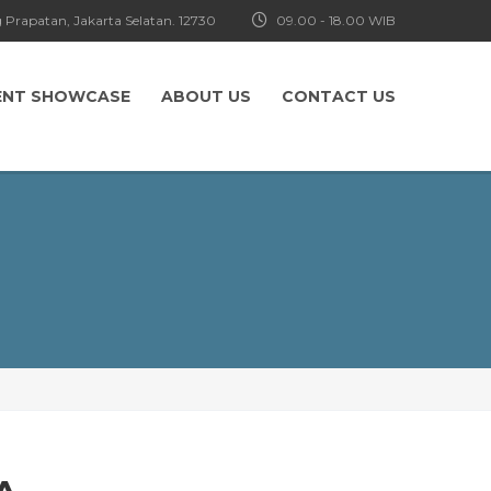
 Prapatan, Jakarta Selatan. 12730
09.00 - 18.00 WIB
ENT SHOWCASE
ABOUT US
CONTACT US