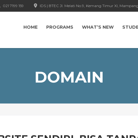
021 7199 159
IDS | BTEC Jl. Melati No.9, Kemang Timur XI, Mampang
HOME
PROGRAMS
WHAT’S NEW
STUD
DOMAIN