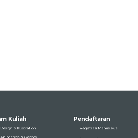
am Kuliah
Pendaftaran
 Design & Illustration
Registrasi Mahasiswa
l Animation & Games