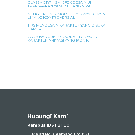
GLASSMORPHISM: EFEK DESAIN UI
TRANSPARAN YANG SEDANG VIRAL
MENGENAL NEUMORPHISM: GAYA DESAIN
UI YANG KONTROVERSIAL
TIPS MENDESAIN KARAKTER YANG DISUKAI
GAMER
CARA BANGUN PERSONALITY DESAIN
KARAKTER ANIMASI YANG IKONIK
Hubungi Kami
Kampus IDS | BTEC
Jl. Melati No.9, Kemang Timur XI,