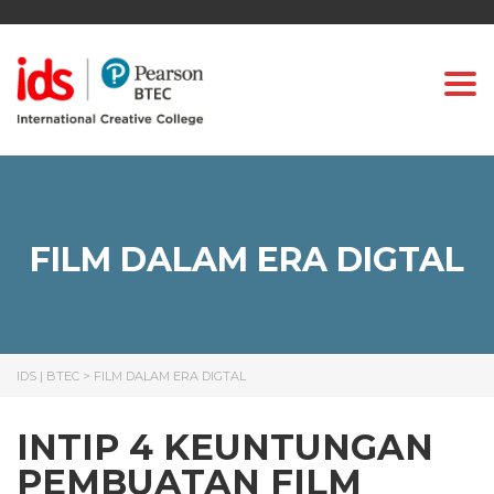
Togg
FILM DALAM ERA DIGTAL
IDS | BTEC
>
FILM DALAM ERA DIGTAL
INTIP 4 KEUNTUNGAN
PEMBUATAN FILM