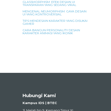
GLASSMORPHISM: EFEK DESAIN UI
TRANSPARAN YANG SEDANG VIRAL
MENGENAL NEUMORPHISM: GAYA DESAIN
UI YANG KONTROVERSIAL
TIPS MENDESAIN KARAKTER YANG DISUKAI
GAMER
CARA BANGUN PERSONALITY DESAIN
KARAKTER ANIMASI YANG IKONIK
Hubungi Kami
Kampus IDS | BTEC
Jl. Melati No.9, Kemang Timur XI,