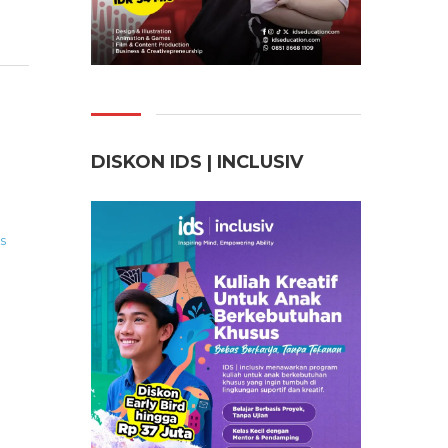
DISKON IDS | INCLUSI
V
s