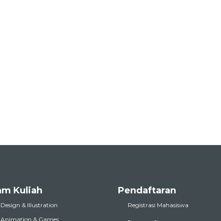
am Kuliah
Pendaftaran
 Design & Illustration
Registrasi Mahasiswa
l Animation & Games