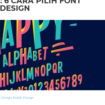
: 6 CARA PILIH FONT
 DESIGN
k Design
,
Kuliah Design