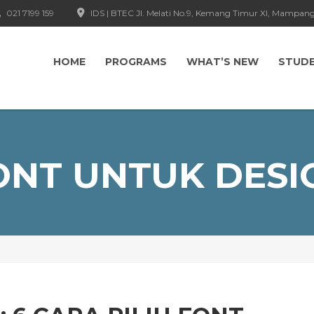
021 7199 159
IDS | BTEC Jl. Melati No.9, Kemang Timur XI, Mampang
HOME
PROGRAMS
WHAT’S NEW
STUD
ONT UNTUK DESI