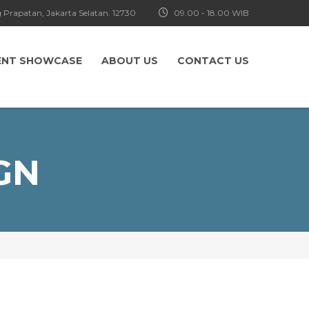
 Prapatan, Jakarta Selatan. 12730
09.00 - 18.00 WIB
ENT SHOWCASE
ABOUT US
CONTACT US
GN