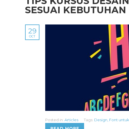
TIPS KURSUS DESAIN
SESUAI KEBUTUHAN
29
OCT
Posted in:
Articles
Tags:
Design
,
Font untu
READ MORE