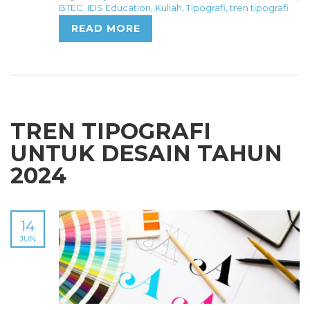
BTEC
,
IDS Education
,
Kuliah
,
Tipografi
,
tren tipografi
READ MORE
TREN TIPOGRAFI
UNTUK DESAIN TAHUN
2024
14
JUN