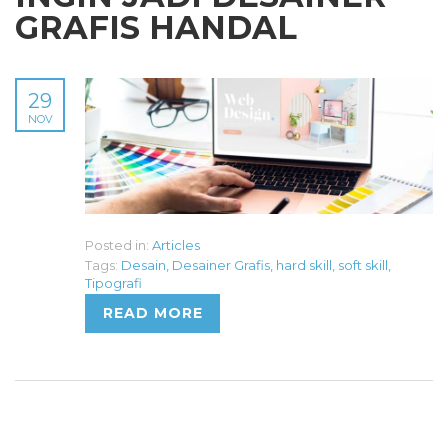
GRAFIS HANDAL
29
NOV
Posted in:
Articles
Tags:
Desain
,
Desainer Grafis
,
hard skill
,
soft skill
,
Tipografi
READ MORE