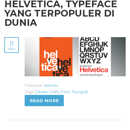
HELVETICA, TYPEFACE
YANG TERPOPULER DI
DUNIA
11
NOV
Posted in:
Articles
Tags:
Desain Grafis
,
Font
,
Tipografi
READ MORE