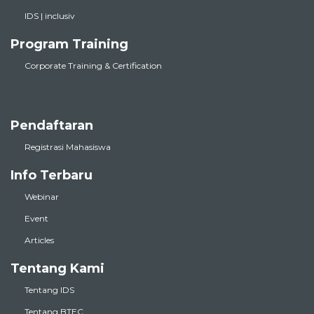
IDS | inclusiv
Program Training
Corporate Training & Certification
Pendaftaran
Registrasi Mahasiswa
Info Terbaru
Webinar
Event
Articles
Tentang Kami
Tentang IDS
Tentang BTEC