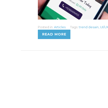
Posted in:
Articles
Tags:
trend desain
,
UI/U
READ MORE