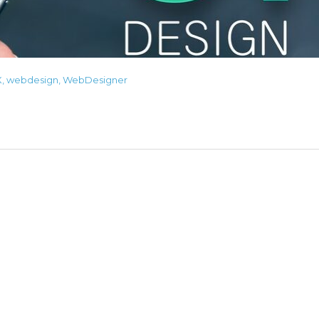
X
,
webdesign
,
WebDesigner