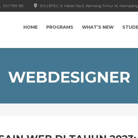
021 7199 159
IDS | BTEC Jl. Melati No.9, Kemang Timur XI, Mampang
HOME
PROGRAMS
WHAT’S NEW
STUD
WEBDESIGNER