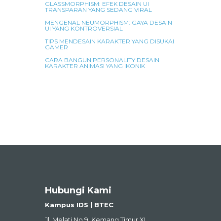
GLASSMORPHISM: EFEK DESAIN UI
TRANSPARAN YANG SEDANG VIRAL
MENGENAL NEUMORPHISM: GAYA DESAIN
UI YANG KONTROVERSIAL
TIPS MENDESAIN KARAKTER YANG DISUKAI
GAMER
CARA BANGUN PERSONALITY DESAIN
KARAKTER ANIMASI YANG IKONIK
Hubungi Kami
Kampus IDS | BTEC
Jl. Melati No.9, Kemang Timur XI,