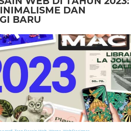
SAIN WEB DI TAHUN 2023:
NIMALISME DAN
GI BARU
pografi
,
Tren Desain Web
,
Warna
,
WebDesigner