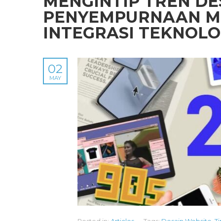
MENGINTIP TREN DE
PENYEMPURNAAN MI
INTEGRASI TEKNOLO
02
MAY
Posted in:
Articles
Tags:
Desain Website
,
Ti