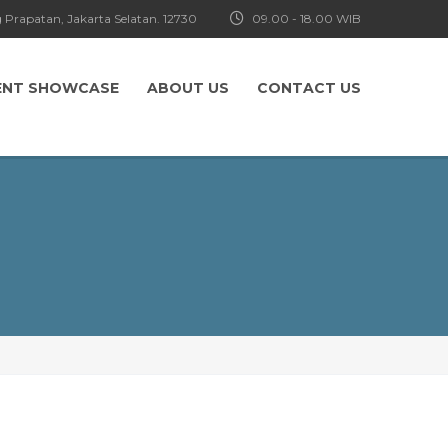
 Prapatan, Jakarta Selatan. 12730
09.00 - 18.00 WIB
ENT SHOWCASE
ABOUT US
CONTACT US