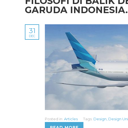
FILOSOFI DI BALIK 
GARUDA INDONESIA
31
DEC
Posted in:
Articles
Tags:
Design
,
Design Un
READ MORE