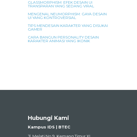
GLASSMORPHISM: EFEK DESAIN UI
TRANSPARAN YANG SEDANG VIRAL
MENGENAL NEUMORPHISM: GAYA DESAIN
UI YANG KONTROVERSIAL
TIPS MENDESAIN KARAKTER YANG DISUKAI
GAMER
CARA BANGUN PERSONALITY DESAIN
KARAKTER ANIMASI YANG IKONIK
Hubungi Kami
Kampus IDS | BTEC
Jl. Melati No.9, Kemang Timur XI,