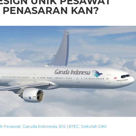
DESIGN UNIK PESAWAT
. PENASARAN KAN?
ik Pesawat
,
Garuda Indonesia
,
IDS | BTEC
,
Sekolah DKV