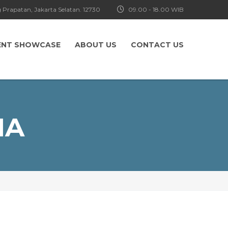
 Prapatan, Jakarta Selatan. 12730
09.00 - 18.00 WIB
ENT SHOWCASE
ABOUT US
CONTACT US
IA