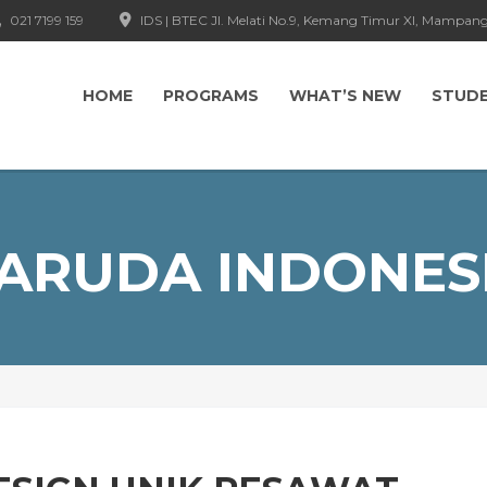
021 7199 159
IDS | BTEC Jl. Melati No.9, Kemang Timur XI, Mampang
HOME
PROGRAMS
WHAT’S NEW
STUD
ARUDA INDONES