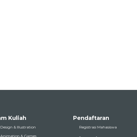
am Kuliah
Pendaftaran
 Design & Illustration
Registrasi Mahasiswa
l Animation & Games