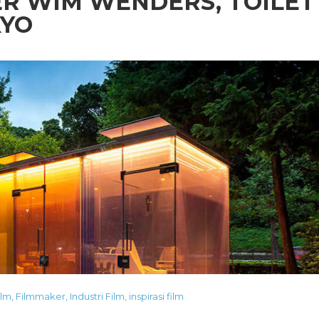
ER WIM WENDERS, TOILET
KYO
ilm
,
Filmmaker
,
Industri Film
,
inspirasi film