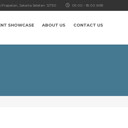
 Prapatan, Jakarta Selatan. 12730
09.00 - 18.00 WIB
ENT SHOWCASE
ABOUT US
CONTACT US