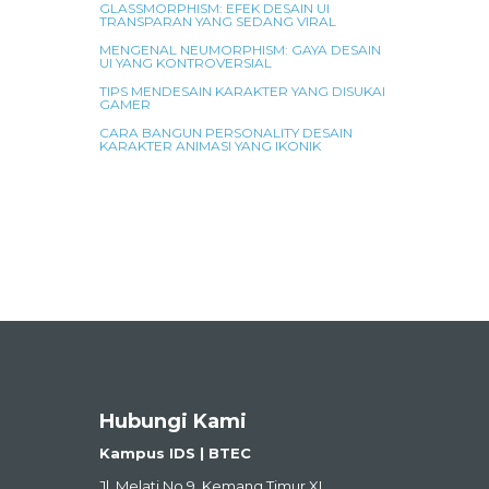
GLASSMORPHISM: EFEK DESAIN UI
TRANSPARAN YANG SEDANG VIRAL
MENGENAL NEUMORPHISM: GAYA DESAIN
UI YANG KONTROVERSIAL
TIPS MENDESAIN KARAKTER YANG DISUKAI
GAMER
CARA BANGUN PERSONALITY DESAIN
KARAKTER ANIMASI YANG IKONIK
Hubungi Kami
Kampus IDS | BTEC
Jl. Melati No.9, Kemang Timur XI,