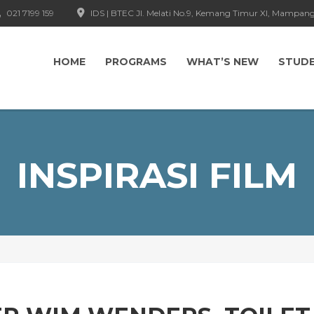
021 7199 159
IDS | BTEC Jl. Melati No.9, Kemang Timur XI, Mampang
HOME
PROGRAMS
WHAT’S NEW
STUD
INSPIRASI FILM