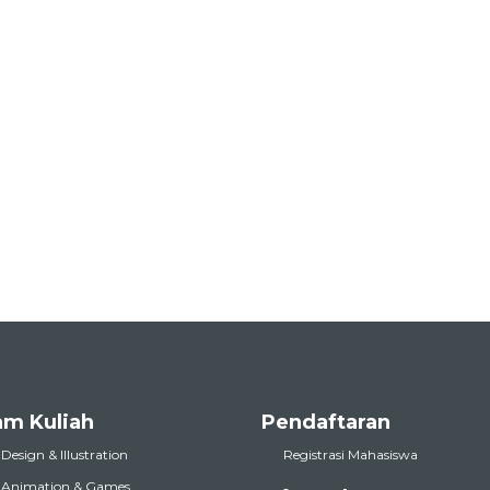
am Kuliah
Pendaftaran
 Design & Illustration
Registrasi Mahasiswa
l Animation & Games