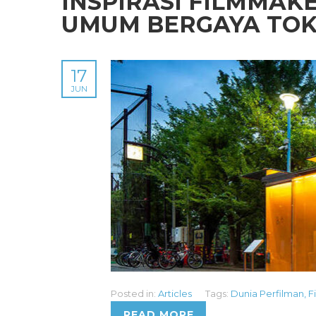
INSPIRASI FILMMAK
UMUM BERGAYA TO
17
JUN
Posted in:
Articles
Tags:
Dunia Perfilman
,
F
READ MORE