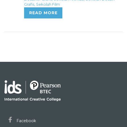
Grafis
,
Sekolah Film
READ MORE
Facebook