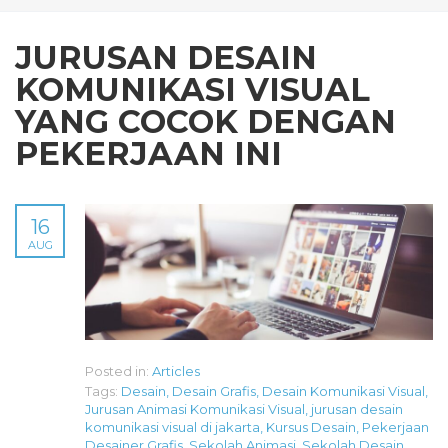
JURUSAN DESAIN
KOMUNIKASI VISUAL
YANG COCOK DENGAN
PEKERJAAN INI
16
AUG
Posted in:
Articles
Tags:
Desain
,
Desain Grafis
,
Desain Komunikasi Visual
,
Jurusan Animasi Komunikasi Visual
,
jurusan desain
komunikasi visual di jakarta
,
Kursus Desain
,
Pekerjaan
Desainer Grafis
,
Sekolah Animasi
,
Sekolah Desain