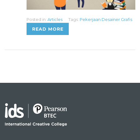
Posted in:
Articles
Tags:
Pekerjaan Desainer Grafis
READ MORE