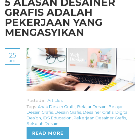
5 ALASAN DESAINER
GRAFIS ADALAH
PEKERJAAN YANG
MENGASYIKAN
25
JUL
Posted in:
Articles
Tags:
Anak Desain Grafis
,
Belajar Desain
,
Belajar
Desain Grafis
,
Desain Grafis
,
Desainer Grafis
,
Digital
Design
,
IDS Education
,
Pekerjaan Desainer Grafis
,
Sekolah Desain
READ MORE