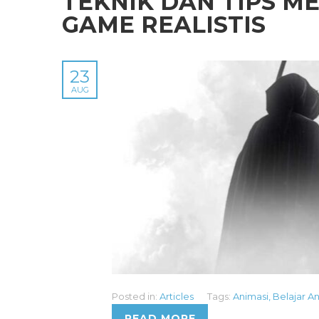
TEKNIK DAN TIPS 
GAME REALISTIS
23
AUG
Posted in:
Articles
Tags:
Animasi
,
Belajar A
READ MORE