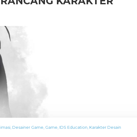
MERANCANG KARAKTER
nimasi
,
Desainer Game
,
Game
,
IDS Education
,
Karakter Desain