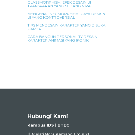
GLASSMORPHISM: EFEK DESAIN UI
TRANSPARAN YANG SEDANG VIRAL
MENGENAL NEUMORPHISM: GAYA DESAIN
UI YANG KONTROVERSIAL
TIPS MENDESAIN KARAKTER YANG DISUKAI
GAMER
CARA BANGUN PERSONALITY DESAIN
KARAKTER ANIMASI YANG IKONIK
Hubungi Kami
Kampus IDS | BTEC
Jl. Melati No.9, Kemang Timur XI,