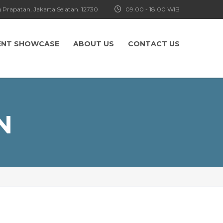
 Prapatan, Jakarta Selatan. 12730
09.00 - 18.00 WIB
ENT SHOWCASE
ABOUT US
CONTACT US
N