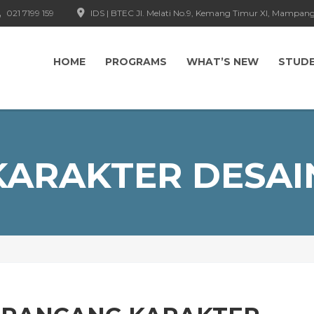
021 7199 159
IDS | BTEC Jl. Melati No.9, Kemang Timur XI, Mampang
HOME
PROGRAMS
WHAT’S NEW
STUD
KARAKTER DESAI