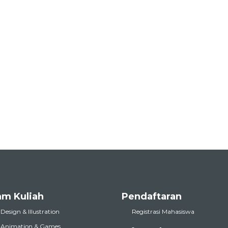
am Kuliah
Pendaftaran
 Design & Illustration
Registrasi Mahasiswa
l Animation & Games