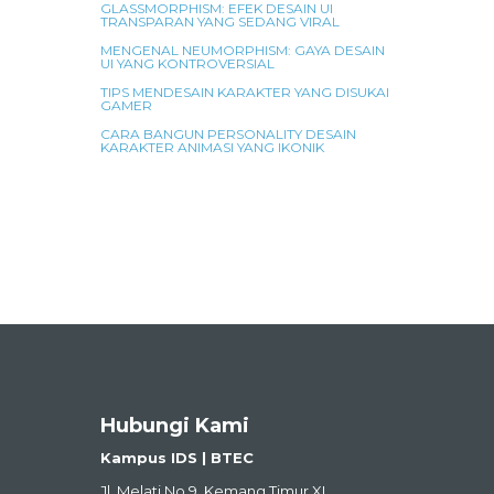
GLASSMORPHISM: EFEK DESAIN UI
TRANSPARAN YANG SEDANG VIRAL
MENGENAL NEUMORPHISM: GAYA DESAIN
UI YANG KONTROVERSIAL
TIPS MENDESAIN KARAKTER YANG DISUKAI
GAMER
CARA BANGUN PERSONALITY DESAIN
KARAKTER ANIMASI YANG IKONIK
Hubungi Kami
Kampus IDS | BTEC
Jl. Melati No.9, Kemang Timur XI,