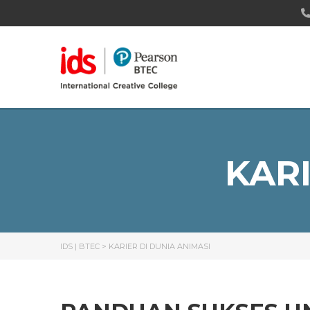
KARI
IDS | BTEC
>
KARIER DI DUNIA ANIMASI