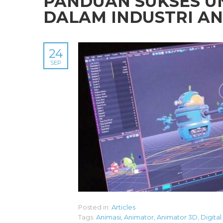
PANDUAN SUKSES UN
DALAM INDUSTRI AN
24
SEP
Posted in:
Articles
Tags:
Animasi
,
Animator
,
Animator 3D
,
Digita