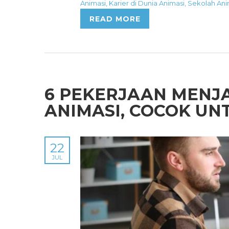
Animasi
,
Karier di Dunia Animasi
,
Sekolah Ani
READ MORE
6 PEKERJAAN MENJA
ANIMASI, COCOK UN
22
JUL