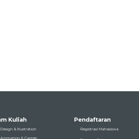
am Kuliah
Pendaftaran
 Design & Illustration
Registrasi Mahasiswa
l Animation & Games