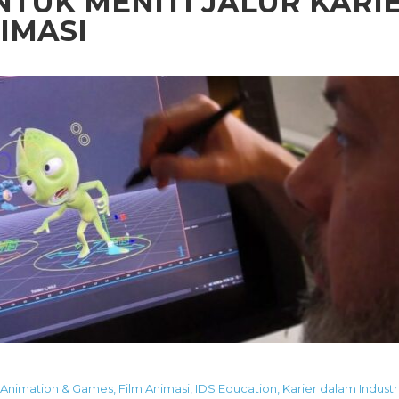
TUK MENITI JALUR KARI
IMASI
l Animation & Games
,
Film Animasi
,
IDS Education
,
Karier dalam Industr