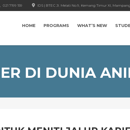
021 7199 159
IDS | BTEC Jl. Melati No.9, Kemang Timur XI, Mampang
HOME
PROGRAMS
WHAT’S NEW
STUD
ER DI DUNIA AN