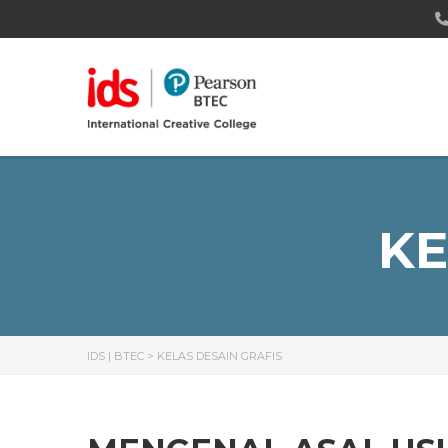
KE
IDS | BTEC
>
KELAS DESAIN GRAFIS