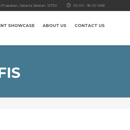
 Prapatan, Jakarta Selatan. 12730
09.00 - 18.00 WIB
ENT SHOWCASE
ABOUT US
CONTACT US
FIS