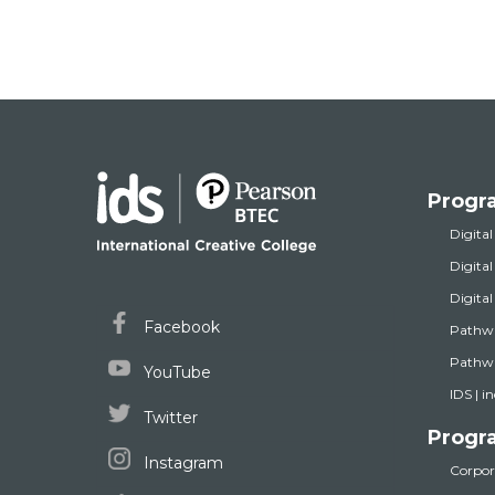
Progr
Digital
Digita
Digita
Facebook
Pathw
Pathwa
YouTube
IDS | i
Twitter
Progr
Instagram
Corpora