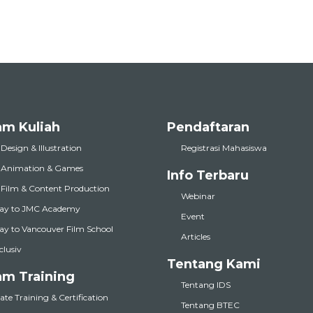
am Kuliah
Pendaftaran
 Design & Illustration
Registrasi Mahasiswa
l Animation & Games
Info Terbaru
l Film & Content Production
Webinar
ay to JMC Academy
Event
y to Vancouver Film School
Articles
nclusiv
Tentang Kami
am Training
Tentang IDS
te Training & Certification
Tentang BTEC