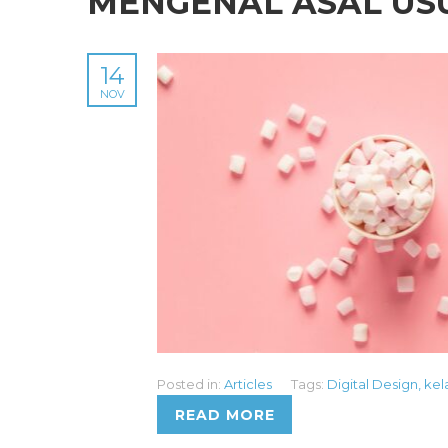
MENGENAL ASAL US
14
NOV
Posted in:
Articles
Tags:
Digital Design
,
kel
READ MORE