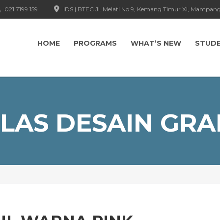
021 7199 159
IDS | BTEC Jl. Melati No.9, Kemang Timur XI, Mampang
HOME
PROGRAMS
WHAT’S NEW
STUD
LAS DESAIN GRA