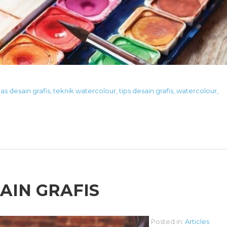
as desain grafis
,
teknik watercolour
,
tips desain grafis
,
watercolour
,
AIN GRAFIS
Posted in:
Articles