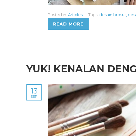
Posted in:
Articles
Tags:
desain brosur
,
desa
READ MORE
YUK! KENALAN DEN
13
SEP