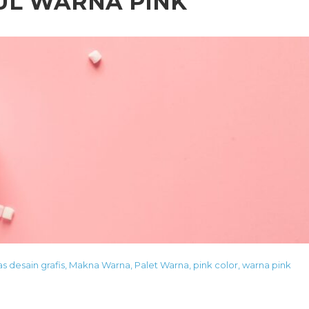
UL WARNA PINK
as desain grafis
,
Makna Warna
,
Palet Warna
,
pink color
,
warna pink