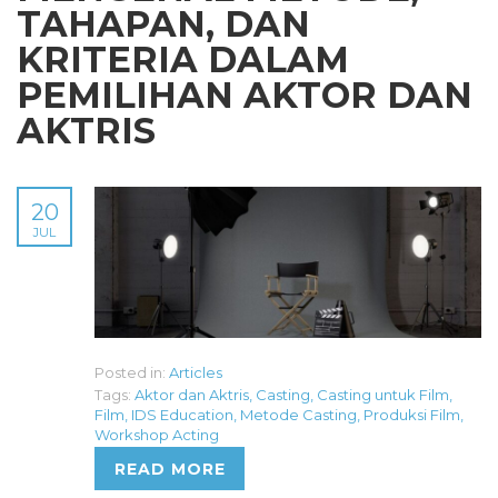
TAHAPAN, DAN
KRITERIA DALAM
PEMILIHAN AKTOR DAN
AKTRIS
20
JUL
Posted in:
Articles
Tags:
Aktor dan Aktris
,
Casting
,
Casting untuk Film
,
Film
,
IDS Education
,
Metode Casting
,
Produksi Film
,
Workshop Acting
READ MORE