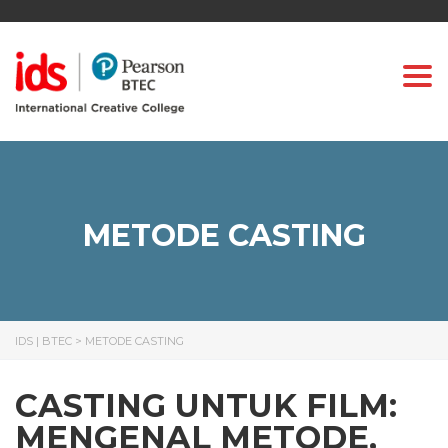
Togg
METODE CASTING
IDS | BTEC
>
METODE CASTING
CASTING UNTUK FILM:
MENGENAL METODE,