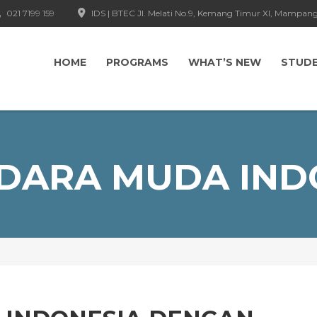
021 7199 159
IDS | BTEC Jl. Melati No.9, Kemang Timur XI, Mampang
HOME
PROGRAMS
WHAT’S NEW
STUD
DARA MUDA IND