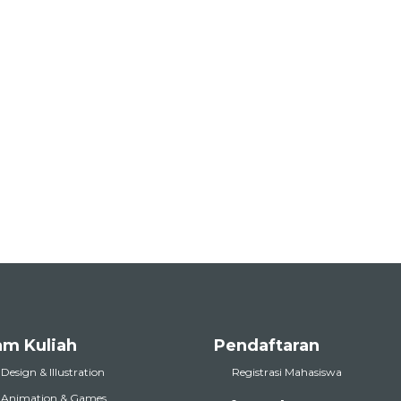
am Kuliah
Pendaftaran
 Design & Illustration
Registrasi Mahasiswa
l Animation & Games