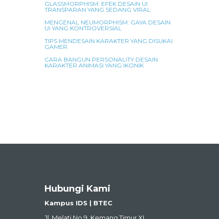
GLASSMORPHISM: EFEK DESAIN UI
TRANSPARAN YANG SEDANG VIRAL
MENGENAL NEUMORPHISM: GAYA DESAIN
UI YANG KONTROVERSIAL
TIPS MENDESAIN KARAKTER YANG DISUKAI
GAMER
CARA BANGUN PERSONALITY DESAIN
KARAKTER ANIMASI YANG IKONIK
Hubungi Kami
Kampus IDS | BTEC
Jl. Melati No.9, Kemang Timur XI,