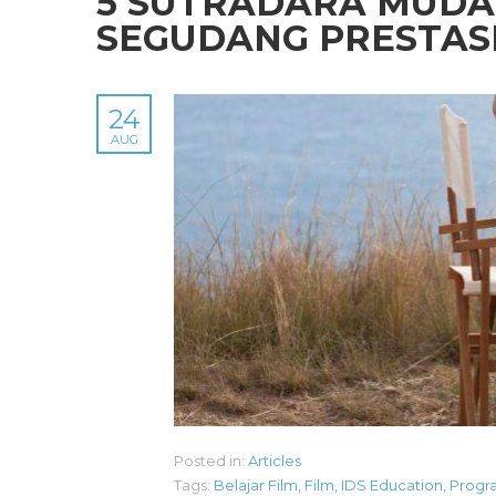
5 SUTRADARA MUDA
SEGUDANG PRESTAS
24
AUG
Posted in:
Articles
Tags:
Belajar Film
,
Film
,
IDS Education
,
Progra