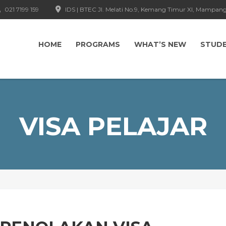
021 7199 159
IDS | BTEC Jl. Melati No.9, Kemang Timur XI, Mampang
HOME
PROGRAMS
WHAT’S NEW
STUD
VISA PELAJAR