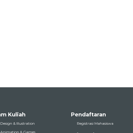
am Kuliah
Pendaftaran
 Design & Illustration
Registrasi Mahasiswa
l Animation & Games