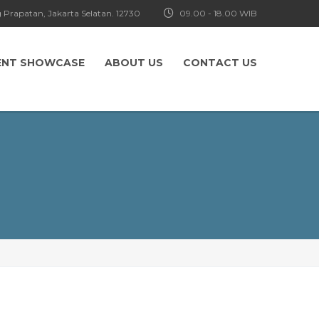
 Prapatan, Jakarta Selatan. 12730
09.00 - 18.00 WIB
ENT SHOWCASE
ABOUT US
CONTACT US