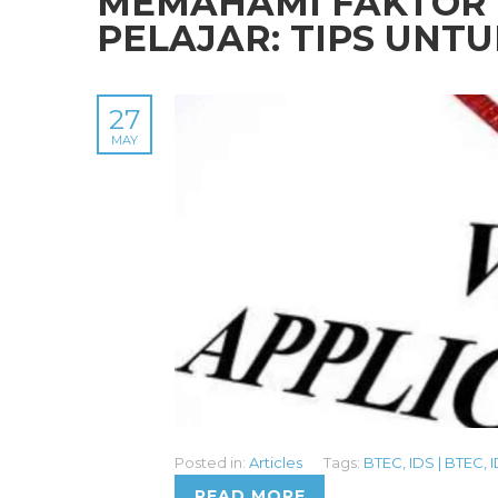
MEMAHAMI FAKTOR 
PELAJAR: TIPS UN
27
MAY
Posted in:
Articles
Tags:
BTEC
,
IDS | BTEC
,
READ MORE