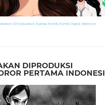
ustration
,
IDS Education
,
Ilustrasi
,
Komik
,
Komik Digital
,
Webtoon
KAN DIPRODUKSI
HOROR PERTAMA INDONES