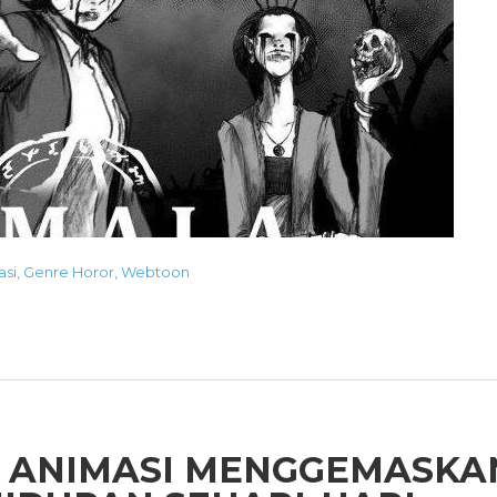
asi
,
Genre Horor
,
Webtoon
LM ANIMASI MENGGEMASKA