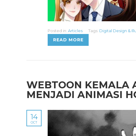
Posted in:
Articles
Tags:
Digital Design & Ill
READ MORE
WEBTOON KEMALA A
MENJADI ANIMASI 
14
OCT