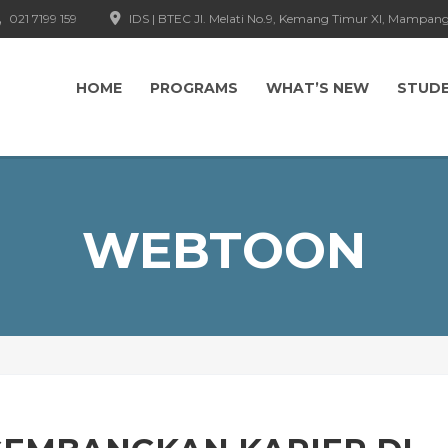
021 7199 159
IDS | BTEC Jl. Melati No.9, Kemang Timur XI, Mampang
HOME
PROGRAMS
WHAT’S NEW
STUD
WEBTOON