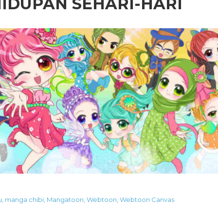
IDUPAN SEHARI-HARI
u
,
manga chibi
,
Mangatoon
,
Webtoon
,
Webtoon Canvas