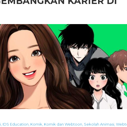
GEMBANGKAN KARIER DI
i
,
IDS Education
,
Komik
,
Komik dan Webtoon
,
Sekolah Animasi
,
Webt