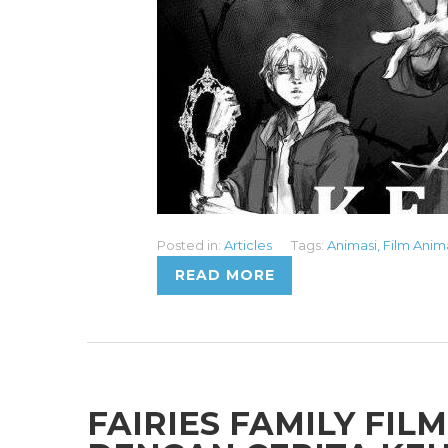
Posted in:
Articles
Tags:
Animasi
,
Film Anim
READ MORE
FAIRIES FAMILY FI