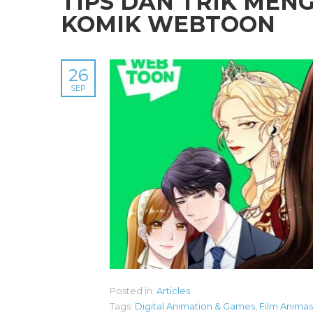
TIPS DAN TRIK MEN
KOMIK WEBTOON
26
SEP
Posted in:
Articles
Tags:
Digital Animation & Games
,
Film Animas