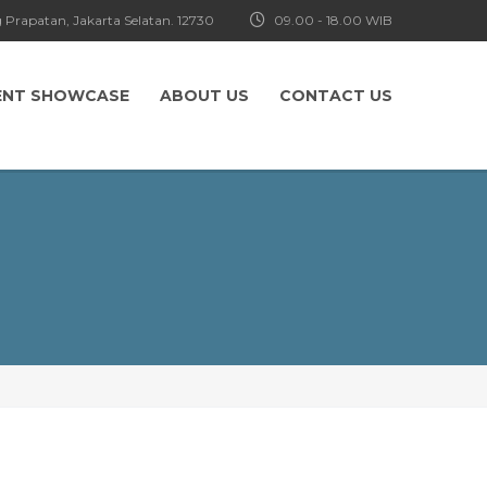
 Prapatan, Jakarta Selatan. 12730
09.00 - 18.00 WIB
ENT SHOWCASE
ABOUT US
CONTACT US