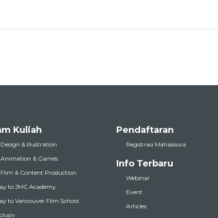
am Kuliah
Pendaftaran
 Design & Illustration
Registrasi Mahasiswa
l Animation & Games
Info Terbaru
l Film & Content Production
Webinar
ay to JMC Academy
Event
y to Vancouver Film School
Articles
nclusiv