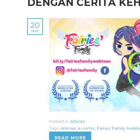
DENGAN CERITA KEH
20
MAY
Posted in:
Articles
Tags:
Animasi
,
e-comic
,
Fairies’ Family
,
kwikk
READ MORE