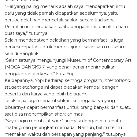
“Hal yang paling menarik adalah saya mendapatkan ilmu
baru yang tidak pernah didapatkan sebelumnya, yaitu
berupa pelatihan mencetak sablon secara tradisional.
Pelatihan ini merupakan suatu pengalaman dan ilmu baru
buat saya,” tuturnya.
Selain mendapatkan pelatihan yang bermanfaat, ia juga
berkesempatan untuk mengunjungi salah satu museum
seni di Bangkok.
“Salah satunya mengunjungi Museum of Contemporary Art
(MOCA BANGKOK) yang benar-benar menimbulkan
pengalaman berkesan,” kata Yopi.
Ke depannya, Yopi berharap semoga program
international
student exchange
ini dapat diadakan kembali dengan
peserta dan karya yang lebih beragam.
Terakhir, ia juga menambahkan, semoga karya yang
dibuatnya dapat bermanfaat untuk orang banyak dan suatu
saat bisa menampilkan
short
animasi.
“Saya ingin membuat
short
animasi dengan plot cerita
matang dan perangkat memadai. Namun, hal itu tentu
memakan waktu dan persiapan yang panjang,” tutupnya.