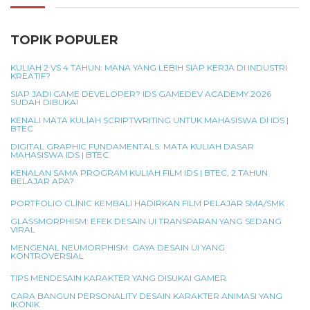
TOPIK POPULER
KULIAH 2 VS 4 TAHUN: MANA YANG LEBIH SIAP KERJA DI INDUSTRI
KREATIF?
SIAP JADI GAME DEVELOPER? IDS GAMEDEV ACADEMY 2026
SUDAH DIBUKA!
KENALI MATA KULIAH SCRIPTWRITING UNTUK MAHASISWA DI IDS |
BTEC
DIGITAL GRAPHIC FUNDAMENTALS: MATA KULIAH DASAR
MAHASISWA IDS | BTEC
KENALAN SAMA PROGRAM KULIAH FILM IDS | BTEC, 2 TAHUN
BELAJAR APA?
PORTFOLIO CLINIC KEMBALI HADIRKAN FILM PELAJAR SMA/SMK
GLASSMORPHISM: EFEK DESAIN UI TRANSPARAN YANG SEDANG
VIRAL
MENGENAL NEUMORPHISM: GAYA DESAIN UI YANG
KONTROVERSIAL
TIPS MENDESAIN KARAKTER YANG DISUKAI GAMER
CARA BANGUN PERSONALITY DESAIN KARAKTER ANIMASI YANG
IKONIK