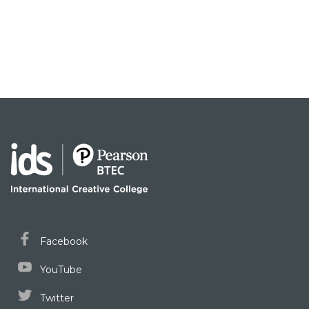
Facebook
YouTube
Twitter