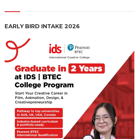
EARLY BIRD INTAKE 2026