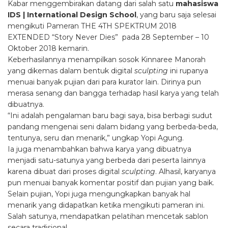
Kabar menggembirakan datang dari salah satu
mahasiswa
IDS | International Design School
, yang baru saja selesai
mengikuti Pameran THE 4TH SPEKTRUM 2018
EXTENDED “Story Never Dies” pada 28 September – 10
Oktober 2018 kemarin.
Keberhasilannya menampilkan sosok Kinnaree Manorah
yang dikemas dalam bentuk digital
sculpting
ini rupanya
menuai banyak pujian dari para kurator lain. Dirinya pun
merasa senang dan bangga terhadap hasil karya yang telah
dibuatnya.
“Ini adalah pengalaman baru bagi saya, bisa berbagi sudut
pandang mengenai seni dalam bidang yang berbeda-beda,
tentunya, seru dan menarik,” ungkap Yopi Agung.
Ia juga menambahkan bahwa karya yang dibuatnya
menjadi satu-satunya yang berbeda dari peserta lainnya
karena dibuat dari proses digital
sculpting
. Alhasil, karyanya
pun menuai banyak komentar positif dan pujian yang baik.
Selain pujian, Yopi juga mengungkapkan banyak hal
menarik yang didapatkan ketika mengikuti pameran ini.
Salah satunya, mendapatkan pelatihan mencetak sablon
secara tradisional.