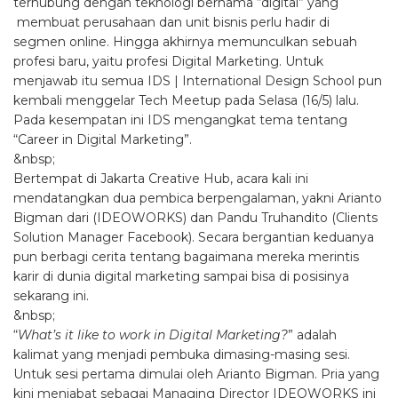
terhubung dengan teknologi bernama “digital” yang
membuat perusahaan dan unit bisnis perlu hadir di
segmen online. Hingga akhirnya memunculkan sebuah
profesi baru, yaitu profesi Digital Marketing. Untuk
menjawab itu semua IDS | International Design School pun
kembali menggelar Tech Meetup pada Selasa (16/5) lalu.
Pada kesempatan ini IDS mengangkat tema tentang
“Career in Digital Marketing”.
&nbsp;
Bertempat di Jakarta Creative Hub, acara kali ini
mendatangkan dua pembica berpengalaman, yakni Arianto
Bigman dari (IDEOWORKS) dan Pandu Truhandito (Clients
Solution Manager Facebook). Secara bergantian keduanya
pun berbagi cerita tentang bagaimana mereka merintis
karir di dunia digital marketing sampai bisa di posisinya
sekarang ini.
&nbsp;
“
What’s it like to work in Digital Marketing?
” adalah
kalimat yang menjadi pembuka dimasing-masing sesi.
Untuk sesi pertama dimulai oleh Arianto Bigman. Pria yang
kini menjabat sebagai Managing Director IDEOWORKS ini