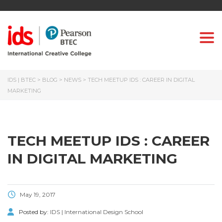
Togg
IDS | BTEC
>
BLOG
>
NEWS
>
TECH MEETUP IDS : CAREER IN DIGITAL
MARKETING
TECH MEETUP IDS : CAREER
IN DIGITAL MARKETING
May 19, 2017
Posted by:
IDS | International Design School