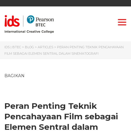
Togg
IDS | BTEC
>
BLOG
>
ARTICLES
>
PERAN PENTING TEKNIK PENCAHAYAAN
FILM SEBAGAI ELEMEN SENTRAL DALAM SINEMATOGRAFI
BAGIKAN
Peran Penting Teknik
Pencahayaan Film sebagai
Elemen Sentral dalam