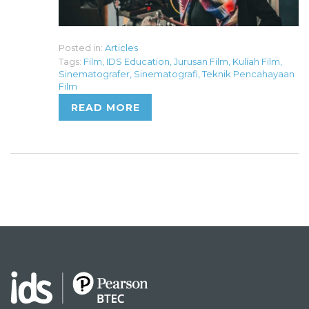
Posted in:
Articles
Tags:
Film
,
IDS Education
,
Jurusan Film
,
Kuliah Film
,
Sinematografer
,
Sinematografi
,
Teknik Pencahayaan
Film
READ MORE