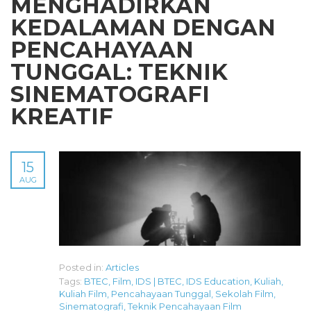
MENGHADIRKAN
KEDALAMAN DENGAN
PENCAHAYAAN
TUNGGAL: TEKNIK
SINEMATOGRAFI
KREATIF
15
AUG
Posted in:
Articles
Tags:
BTEC
,
Film
,
IDS | BTEC
,
IDS Education
,
Kuliah
,
Kuliah Film
,
Pencahayaan Tunggal
,
Sekolah Film
,
Sinematografi
,
Teknik Pencahayaan Film