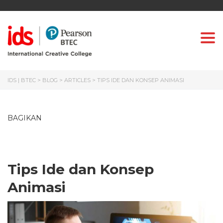
Togg
IDS | BTEC
>
BLOG
>
ARTICLES
>
TIPS IDE DAN KONSEP ANIMASI
BAGIKAN
Tips Ide dan Konsep
Animasi