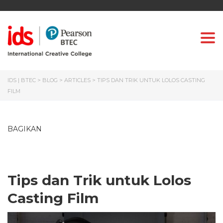
Togg
IDS | BTEC
>
BLOG
>
ARTICLES
>
TIPS DAN TRIK UNTUK LOLOS CASTING
FILM
BAGIKAN
Tips dan Trik untuk Lolos
Casting Film