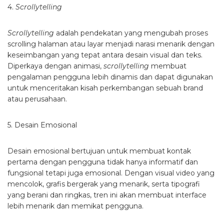
4.
Scrollytelling
Scrollytelling
adalah pendekatan yang mengubah proses
scrolling halaman atau layar menjadi narasi menarik dengan
keseimbangan yang tepat antara desain visual dan teks.
Diperkaya dengan animasi,
scrollytelling
membuat
pengalaman pengguna lebih dinamis dan dapat digunakan
untuk menceritakan kisah perkembangan sebuah brand
atau perusahaan.
5. Desain Emosional
Desain emosional bertujuan untuk membuat kontak
pertama dengan pengguna tidak hanya informatif dan
fungsional tetapi juga emosional. Dengan visual video yang
mencolok, grafis bergerak yang menarik, serta tipografi
yang berani dan ringkas, tren ini akan membuat interface
lebih menarik dan memikat pengguna.