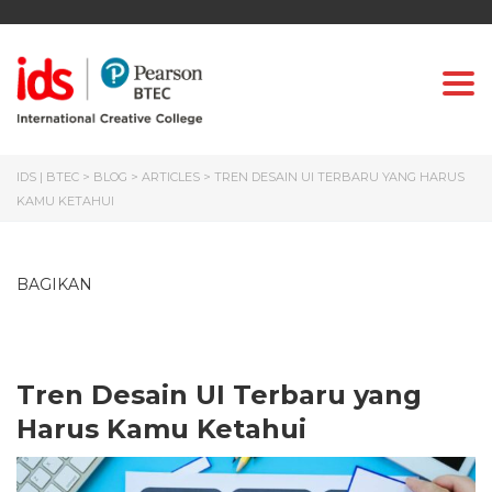
Togg
IDS | BTEC
>
BLOG
>
ARTICLES
>
TREN DESAIN UI TERBARU YANG HARUS
KAMU KETAHUI
BAGIKAN
Tren Desain UI Terbaru yang
Harus Kamu Ketahui