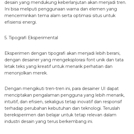
desain yang mendukung keberlanjutan akan menjadi tren.
Ini bisa meliputi penggunaan warna dan elemen yang
mencerminkan tema alam serta optimasi situs untuk
efisiensi energi.
5. Tipografi Eksperimental
Eksperimen dengan tipografi akan menjadi lebih berani,
dengan desainer yang mengeksplorasi font unik dan tata
letak teks yang kreatif untuk menarik perhatian dan
menonjolkan merek.
Dengan mengikuti tren-tren ini, para desainer UI dapat
menciptakan pengalaman pengguna yang lebih menarik,
intuitif, dan efisien, sekaligus tetap inovatif dan responsif
terhadap perubahan kebutuhan dan teknologi. Teruslah
bereksperimen dan belajar untuk tetap relevan dalam
industri desain yang terus berkembang ini.