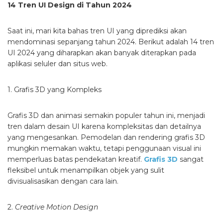
14 Tren UI Design di Tahun 2024
Saat ini, mari kita bahas tren UI yang diprediksi akan
mendominasi sepanjang tahun 2024. Berikut adalah 14 tren
UI 2024 yang diharapkan akan banyak diterapkan pada
aplikasi seluler dan situs web.
1. Grafis 3D yang Kompleks
Grafis 3D dan animasi semakin populer tahun ini, menjadi
tren dalam desain UI karena kompleksitas dan detailnya
yang mengesankan. Pemodelan dan rendering grafis 3D
mungkin memakan waktu, tetapi penggunaan visual ini
memperluas batas pendekatan kreatif.
Grafis 3D
sangat
fleksibel untuk menampilkan objek yang sulit
divisualisasikan dengan cara lain.
2.
Creative Motion Design