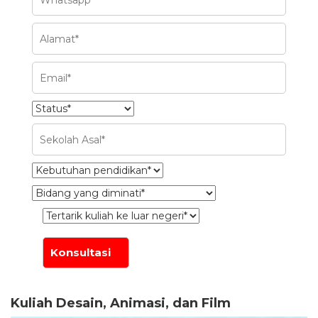
Kuliah Desain, Animasi, dan Film