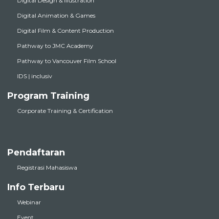
Digital Design & Illustration
Digital Animation & Games
Digital Film & Content Production
Pathway to JMC Academy
Pathway to Vancouver Film School
IDS | inclusiv
Program Training
Corporate Training & Certification
Pendaftaran
Registrasi Mahasiswa
Info Terbaru
Webinar
Event