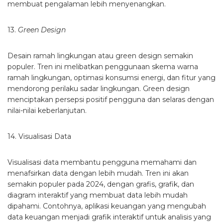
membuat pengalaman lebih menyenangkan.
13.
Green Design
Desain ramah lingkungan atau green design semakin
populer. Tren ini melibatkan penggunaan skema warna
ramah lingkungan, optimasi konsumsi energi, dan fitur yang
mendorong perilaku sadar lingkungan. Green design
menciptakan persepsi positif pengguna dan selaras dengan
nilai-nilai keberlanjutan.
14. Visualisasi Data
Visualisasi data membantu pengguna memahami dan
menafsirkan data dengan lebih mudah. Tren ini akan
semakin populer pada 2024, dengan grafis, grafik, dan
diagram interaktif yang membuat data lebih mudah
dipahami. Contohnya, aplikasi keuangan yang mengubah
data keuangan menjadi grafik interaktif untuk analisis yang