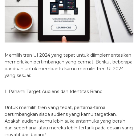
Memilih tren UI 2024 yang tepat untuk diimplementasikan
memerlukan pertimbangan yang cermat. Berikut beberapa
panduan untuk membantu kamu memilih tren UI 2024
yang sesuai:
1. Pahami Target Audiens dan Identitas Brand
Untuk memilih tren yang tepat, pertama-tama
pertimbangkan siapa audiens yang kamu targetkan.
Apakah audiens kamu lebih suka antarmuka yang bersih
dan sederhana, atau mereka lebih tertarik pada desain yang
inovatif dan berani?