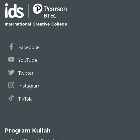
Facebook
YouTube
Twitter
Instagram
TikTok
Program Kuliah