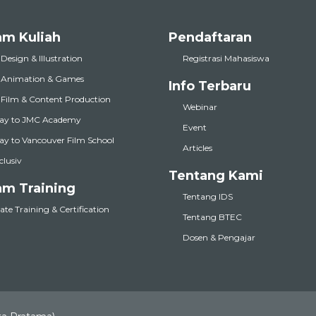
am Kuliah
Pendaftaran
 Design & Illustration
Registrasi Mahasiswa
l Animation & Games
Info Terbaru
l Film & Content Production
Webinar
ay to JMC Academy
Event
y to Vancouver Film School
Articles
nclusiv
Tentang Kami
am Training
Tentang IDS
te Training & Certification
Tentang BTEC
Dosen & Pengajar