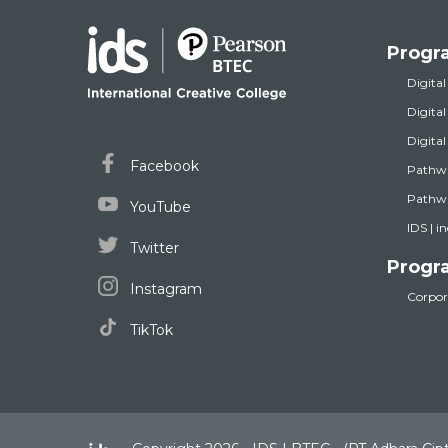
Progr
Digital
Digita
Digita
Facebook
Pathw
Pathwa
YouTube
IDS | i
Twitter
Progr
Instagram
Corpora
TikTok