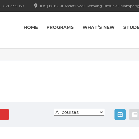
021 7199 159
IDS | BTEC Jl. Melati No.9, Kemang Timur XI, Mampang
HOME
PROGRAMS
WHAT’S NEW
STUD