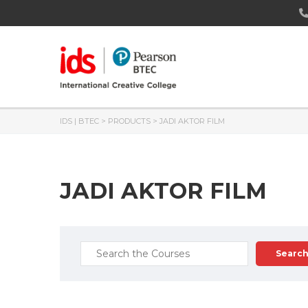
IDS | BTEC
>
PRODUCTS
>
JADI AKTOR FILM
JADI AKTOR FILM
Search
for: