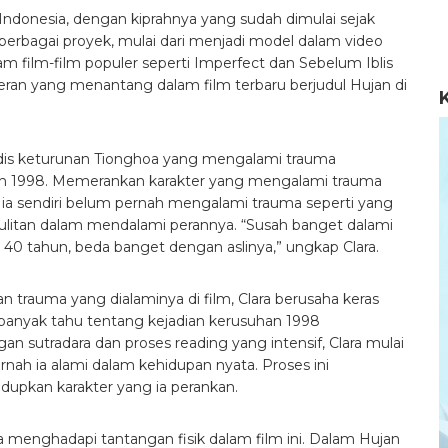
 Indonesia, dengan kiprahnya yang sudah dimulai sejak
i berbagai proyek, mulai dari menjadi model dalam video
 film-film populer seperti Imperfect dan Sebelum Iblis
peran yang menantang dalam film terbaru berjudul Hujan di
gadis keturunan Tionghoa yang mengalami trauma
un 1998. Memerankan karakter yang mengalami trauma
a ia sendiri belum pernah mengalami trauma seperti yang
sulitan dalam mendalami perannya. “Susah banget dalami
ku 40 tahun, beda banget dengan aslinya,” ungkap Clara.
 trauma yang dialaminya di film, Clara berusaha keras
banyak tahu tentang kejadian kerusuhan 1998
 sutradara dan proses reading yang intensif, Clara mulai
ah ia alami dalam kehidupan nyata. Proses ini
pkan karakter yang ia perankan.
ga menghadapi tantangan fisik dalam film ini. Dalam Hujan