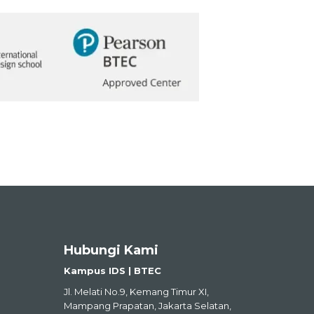
Hubungi Kami
Kampus IDS | BTEC
Jl. Melati No.9, Kemang Timur XI,
Mampang Prapatan, Jakarta Selatan,