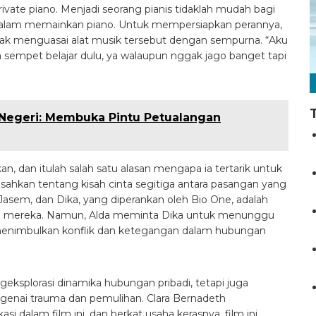
private piano. Menjadi seorang pianis tidaklah mudah bagi
an dalam memainkan piano. Untuk mempersiapkan perannya,
idak menguasai alat musik tersebut dengan sempurna. “Aku
 sempet belajar dulu, ya walaupun nggak jago banget tapi
r Negeri: Membuka Pintu Petualangan
an, dan itulah salah satu alasan mengapa ia tertarik untuk
isahkan tentang kisah cinta segitiga antara pasangan yang
Jasem, dan Dika, yang diperankan oleh Bio One, adalah
n mereka. Namun, Alda meminta Dika untuk menunggu
menimbulkan konflik dan ketegangan dalam hubungan
geksplorasi dinamika hubungan pribadi, tetapi juga
nai trauma dan pemulihan. Clara Bernadeth
 dalam film ini, dan berkat usaha kerasnya, film ini