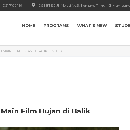
021 7199 159
IDS | BTEC Jl. Melati No.9, Kemang Timur XI, Mampang
HOME
PROGRAMS
WHAT’S NEW
STUD
MAIN FILM HUJAN DI BALIK JENDELA
Main Film Hujan di Balik