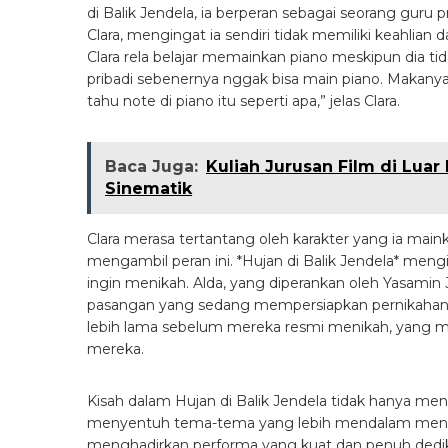
di Balik Jendela, ia berperan sebagai seorang guru 
Clara, mengingat ia sendiri tidak memiliki keahli
Clara rela belajar memainkan piano meskipun dia t
pribadi sebenernya nggak bisa main piano. Makanya
tahu note di piano itu seperti apa,” jelas Clara.
Baca Juga:
Kuliah Jurusan Film di Lua
Sinematik
Clara merasa tertantang oleh karakter yang ia maink
mengambil peran ini. *Hujan di Balik Jendela* meng
ingin menikah. Alda, yang diperankan oleh Yasamin 
pasangan yang sedang mempersiapkan pernikaha
lebih lama sebelum mereka resmi menikah, yang 
mereka.
Kisah dalam Hujan di Balik Jendela tidak hanya men
menyentuh tema-tema yang lebih mendalam menge
menghadirkan performa yang kuat dan penuh dedikasi