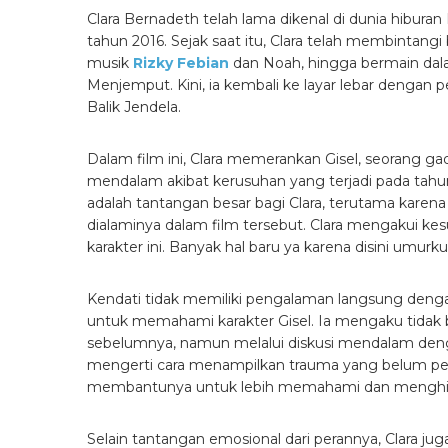
Clara Bernadeth telah lama dikenal di dunia hiburan
tahun 2016. Sejak saat itu, Clara telah membintang
musik
Rizky Febian
dan Noah, hingga bermain dalam
Menjemput. Kini, ia kembali ke layar lebar dengan 
Balik Jendela.
Dalam film ini, Clara memerankan Gisel, seorang 
mendalam akibat kerusuhan yang terjadi pada tah
adalah tantangan besar bagi Clara, terutama karen
dialaminya dalam film tersebut. Clara mengakui ke
karakter ini. Banyak hal baru ya karena disini umur
Kendati tidak memiliki pengalaman langsung dengan
untuk memahami karakter Gisel. Ia mengaku tidak 
sebelumnya, namun melalui diskusi mendalam dengan
mengerti cara menampilkan trauma yang belum pern
membantunya untuk lebih memahami dan menghidu
Selain tantangan emosional dari perannya, Clara ju