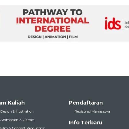
am Kuliah
Pendaftaran
 Design & Illustration
Registrasi Mahasiswa
l Animation & Games
Info Terbaru
l Film & Content Production