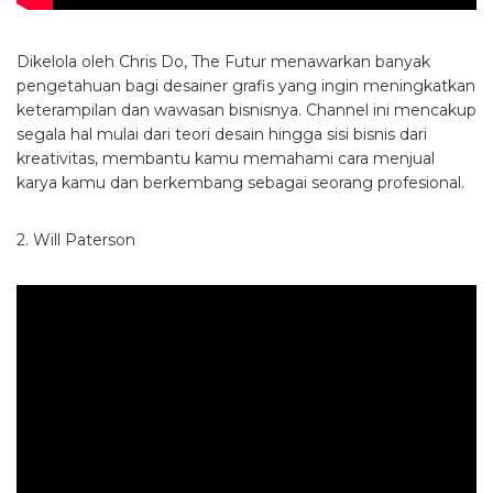
Dikelola oleh Chris Do, The Futur menawarkan banyak
pengetahuan bagi desainer grafis yang ingin meningkatkan
keterampilan dan wawasan bisnisnya. Channel ini mencakup
segala hal mulai dari teori desain hingga sisi bisnis dari
kreativitas, membantu kamu memahami cara menjual
karya kamu dan berkembang sebagai seorang profesional.
2. Will Paterson