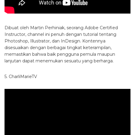
Dibuat oleh Martin Perhiniak, seorang Adobe Certified
Instructor, channel ini penuh dengan tutorial tentang
Photoshop, Illustrator, dan InDesign. Kontennya
disesuaikan dengan berbagai tingkat keterampilan,
memastikan bahwa baik pengguna pemula maupun
lanjutan dapat menemukan sesuatu yang berharga.
5. CharliMarieTV