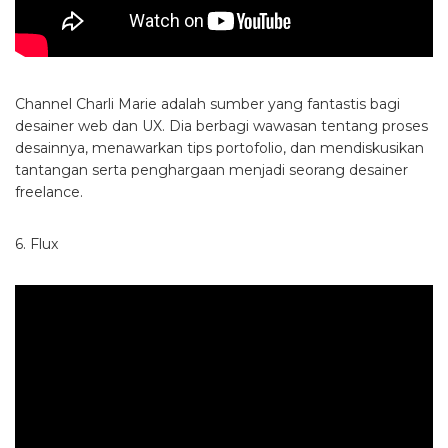
Channel Charli Marie adalah sumber yang fantastis bagi
desainer web dan UX. Dia berbagi wawasan tentang proses
desainnya, menawarkan tips portofolio, dan mendiskusikan
tantangan serta penghargaan menjadi seorang desainer
freelance.
6. Flux