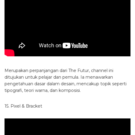
Merupakan perpanjangan dari The Futur, channel ini
ditujukan untuk pelajar dan pemula. Ia menawarkan
pengetahuan dasar dalam desain, mencakup topik seperti
tipografi, teori warna, dan komposisi.
15. Pixel & Bracket