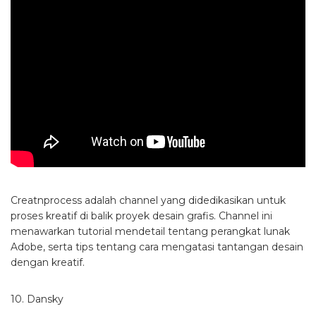
Creatnprocess adalah channel yang didedikasikan untuk
proses kreatif di balik proyek desain grafis. Channel ini
menawarkan tutorial mendetail tentang perangkat lunak
Adobe, serta tips tentang cara mengatasi tantangan desain
dengan kreatif.
10. Dansky