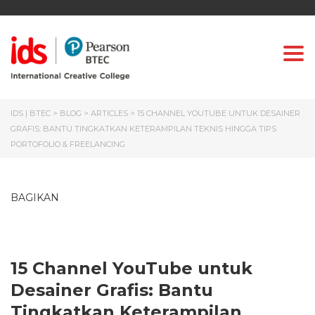
Togg
IDS | BTEC
>
BLOG
>
ARTICLES
>
15 CHANNEL YOUTUBE UNTUK DESAINER
GRAFIS: BANTU TINGKATKAN KETERAMPILAN TEKNIS HINGGA TIPS
PORTOFOLIO & FREELANCING
BAGIKAN
15 Channel YouTube untuk
Desainer Grafis: Bantu
Tingkatkan Keterampilan