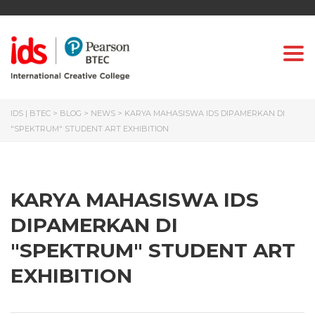
Togg
IDS | BTEC
>
BLOG
>
NEWS
>
KARYA MAHASISWA IDS DIPAMERKAN DI
"SPEKTRUM" STUDENT ART EXHIBITION
KARYA MAHASISWA IDS
DIPAMERKAN DI
"SPEKTRUM" STUDENT ART
EXHIBITION