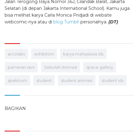
Jalan Terogong Raya Nomor 36J, Cilandak Barat, Jakarta
Selatan (di depan Jakarta International School). Kamu juga
bisa melihat karya Carla Monica Pridjadi di website
webcomic-nya atau di
blog Tumblr
personalnya.
(DT)
arcolabs
exhibition
karya mahasiswa ids
pameran seni
Sekolah Animasi
space gallery
spektrum
student
student animasi
student ids
BAGIKAN