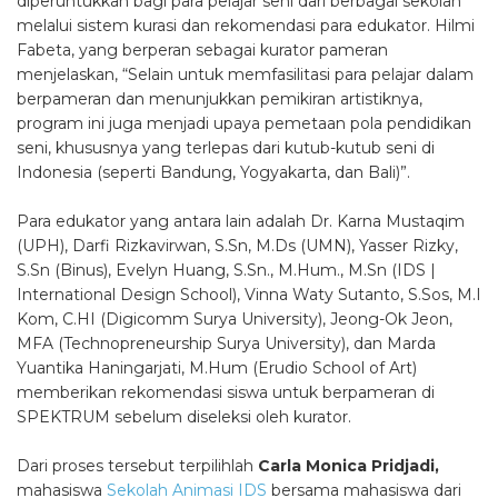
diperuntukkan bagi para pelajar seni dari berbagai sekolah
melalui sistem kurasi dan rekomendasi para edukator. Hilmi
Fabeta, yang berperan sebagai kurator pameran
menjelaskan, “Selain untuk memfasilitasi para pelajar dalam
berpameran dan menunjukkan pemikiran artistiknya,
program ini juga menjadi upaya pemetaan pola pendidikan
seni, khususnya yang terlepas dari kutub-kutub seni di
Indonesia (seperti Bandung, Yogyakarta, dan Bali)”.
Para edukator yang antara lain adalah Dr. Karna Mustaqim
(UPH), Darfi Rizkavirwan, S.Sn, M.Ds (UMN), Yasser Rizky,
S.Sn (Binus), Evelyn Huang, S.Sn., M.Hum., M.Sn (IDS |
International Design School), Vinna Waty Sutanto, S.Sos, M.I
Kom, C.HI (Digicomm Surya University), Jeong-Ok Jeon,
MFA (Technopreneurship Surya University), dan Marda
Yuantika Haningarjati, M.Hum (Erudio School of Art)
memberikan rekomendasi siswa untuk berpameran di
SPEKTRUM sebelum diseleksi oleh kurator.
Dari proses tersebut terpilihlah
Carla Monica Pridjadi,
mahasiswa
Sekolah Animasi IDS
bersama mahasiswa dari