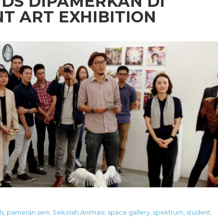
DS DIPAMERKAN DI
T ART EXHIBITION
ds
,
pameran seni
,
Sekolah Animasi
,
space gallery
,
spektrum
,
student
,