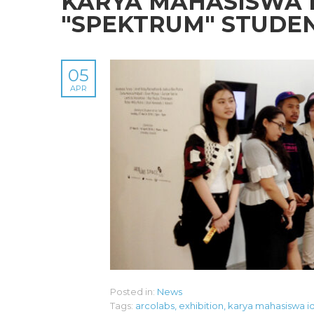
KARYA MAHASISWA I
"SPEKTRUM" STUDEN
05
APR
Posted in:
News
Tags:
arcolabs
,
exhibition
,
karya mahasiswa i