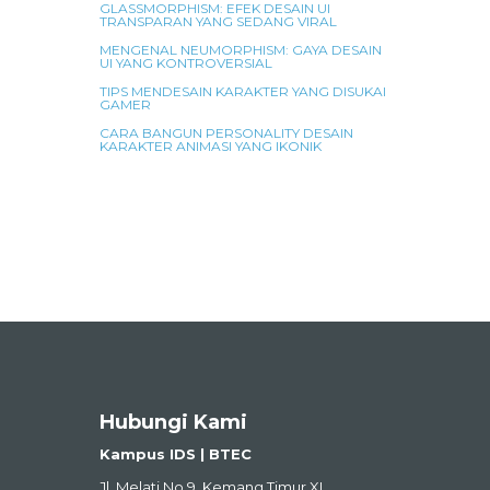
GLASSMORPHISM: EFEK DESAIN UI
TRANSPARAN YANG SEDANG VIRAL
MENGENAL NEUMORPHISM: GAYA DESAIN
UI YANG KONTROVERSIAL
TIPS MENDESAIN KARAKTER YANG DISUKAI
GAMER
CARA BANGUN PERSONALITY DESAIN
KARAKTER ANIMASI YANG IKONIK
Hubungi Kami
Kampus IDS | BTEC
Jl. Melati No.9, Kemang Timur XI,