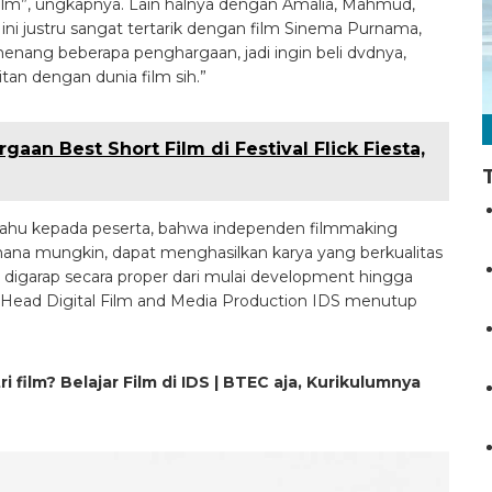
ng film”, ungkapnya. Lain halnya dengan Amalia, Mahmud,
i justru sangat tertarik dengan film Sinema Purnama,
 menang beberapa penghargaan, jadi ingin beli dvdnya,
tan dengan dunia film sih.”
aan Best Short Film di Festival Flick Fiesta,
 tahu kepada peserta, bahwa independen filmmaking
hana mungkin, dapat menghasilkan karya yang berkualitas
ilm digarap secara proper dari mulai development hingga
 Head Digital Film and Media Production IDS menutup
i film? Belajar Film di IDS | BTEC aja, Kurikulumnya