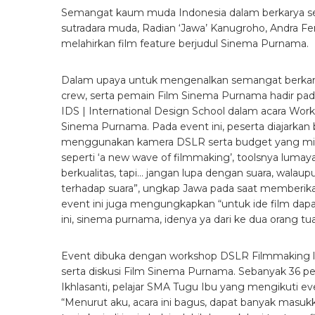
Semangat kaum muda Indonesia dalam berkarya sem
sutradara muda, Radian ‘Jawa’ Kanugroho, Andra Fe
melahirkan film feature berjudul Sinema Purnama.
Dalam upaya untuk mengenalkan semangat berkary
crew, serta pemain Film Sinema Purnama hadir pada
IDS | International Design School dalam acara W
Sinema Purnama. Pada event ini, peserta diajark
menggunakan kamera DSLR serta budget yang mi
seperti ‘a new wave of filmmaking’, toolsnya luma
berkualitas, tapi… jangan lupa dengan suara, walau
terhadap suara”, ungkap Jawa pada saat memberika
event ini juga mengungkapkan “untuk ide film dapa
ini, sinema purnama, idenya ya dari ke dua orang tu
Event dibuka dengan workshop DSLR Filmmaking la
serta diskusi Film Sinema Purnama. Sebanyak 36 pe
Ikhlasanti, pelajar SMA Tugu Ibu yang mengikuti ev
“Menurut aku, acara ini bagus, dapat banyak masukk