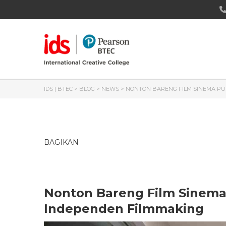
IDS | BTEC
>
BLOG
>
NEWS
>
NONTON BARENG FILM SINEMA PU
BAGIKAN
Nonton Bareng Film Sinem
Independen Filmmaking