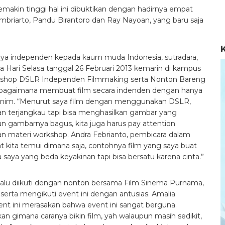
akin tinggi hal ini dibuktikan dengan hadirnya empat
mbriarto, Pandu Birantoro dan Ray Nayoan, yang baru saja
a independen kepada kaum muda Indonesia, sutradara,
 Hari Selasa tanggal 26 Februari 2013 kemarin di kampus
orkshop DSLR Independen Filmmaking serta Nonton Bareng
an bagaimana membuat film secara indenden dengan hanya
nim. “Menurut saya film dengan menggunakan DSLR,
yan terjangkau tapi bisa menghasilkan gambar yang
pun gambarnya bagus, kita juga harus pay attention
n materi workshop. Andra Febrianto, pembicara dalam
t kita temui dimana saja, contohnya film yang saya buat
a saya yang beda keyakinan tapi bisa bersatu karena cinta.”
lu diikuti dengan nonton bersama Film Sinema Purnama,
serta mengikuti event ini dengan antusias. Amalia
ent ini merasakan bahwa event ini sangat berguna.
an gimana caranya bikin film, yah walaupun masih sedikit,