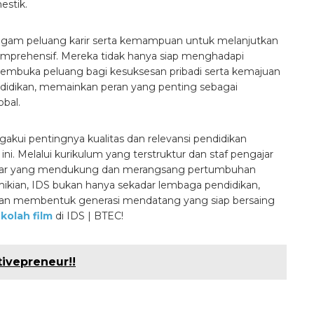
estik.
agam peluang karir serta kemampuan untuk melanjutkan
omprehensif. Mereka tidak hanya siap menghadapi
membuka peluang bagi kesuksesan pribadi serta kemajuan
endidikan, memainkan peran yang penting sebagai
bal.
ui pentingnya kualitas dan relevansi pendidikan
ini. Melalui kurikulum yang terstruktur dan staf pengajar
lajar yang mendukung dan merangsang pertumbuhan
emikian, IDS bukan hanya sekadar lembaga pendidikan,
 dan membentuk generasi mendatang yang siap bersaing
kolah film
di IDS | BTEC!
tivepreneur!!