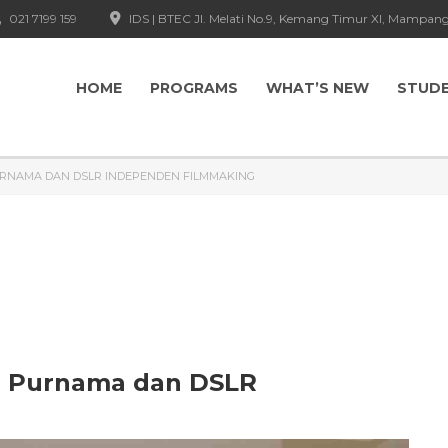
021 7199 159
IDS | BTEC Jl. Melati No.9, Kemang Timur XI, Mampang
HOME
PROGRAMS
WHAT’S NEW
STUD
RNAMA DAN DSLR INDEPENDEN FILMMAKING
a Purnama dan DSLR