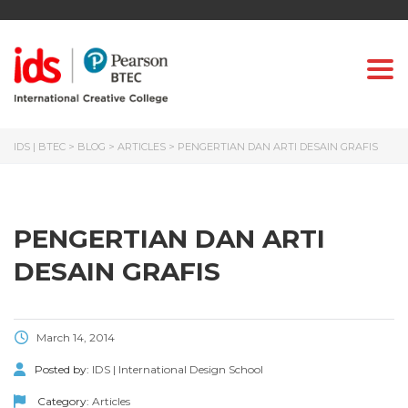
Togg
IDS | BTEC
>
BLOG
>
ARTICLES
>
PENGERTIAN DAN ARTI DESAIN GRAFIS
PENGERTIAN DAN ARTI
DESAIN GRAFIS
March 14, 2014
Posted by:
IDS | International Design School
Category:
Articles