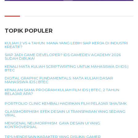
TOPIK POPULER
KULIAH 2 VS 4 TAHUN: MANA YANG LEBIH SIAP KERJA DI INDUSTRI
KREATIF?
SIAP JADI GAME DEVELOPER? IDS GAMEDEV ACADEMY 2026
SUDAH DIBUKA!
KENALI MATA KULIAH SCRIPTWRITING UNTUK MAHASISWA DI IDS |
BTEC
DIGITAL GRAPHIC FUNDAMENTALS: MATA KULIAH DASAR
MAHASISWA IDS | BTEC
KENALAN SAMA PROGRAM KULIAH FILM IDS | BTEC, 2 TAHUN
BELAJAR APA?
PORTFOLIO CLINIC KEMBALI HADIRKAN FILM PELAJAR SMA/SMK
GLASSMORPHISM: EFEK DESAIN UI TRANSPARAN YANG SEDANG
VIRAL
MENGENAL NEUMORPHISM: GAYA DESAIN UI YANG
KONTROVERSIAL
TIPS MENDESAIN KARAKTER YANG DISUKAI GAMER