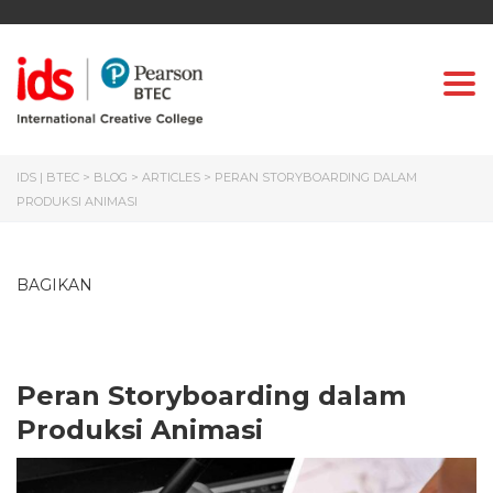
Togg
IDS | BTEC
>
BLOG
>
ARTICLES
>
PERAN STORYBOARDING DALAM
PRODUKSI ANIMASI
BAGIKAN
Peran Storyboarding dalam
Produksi Animasi