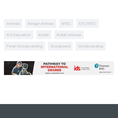
Animasi
Belajar Animasi
BTEC
IDS | BTEC
IDS Education
Kuliah
Kuliah Animasi
Peran Storyboarding
Storyboard
Storyboarding