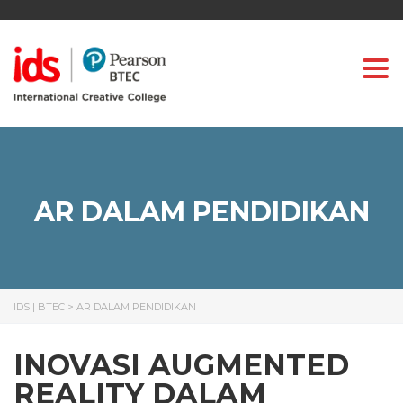
Togg
AR DALAM PENDIDIKAN
IDS | BTEC
>
AR DALAM PENDIDIKAN
INOVASI AUGMENTED
REALITY DALAM