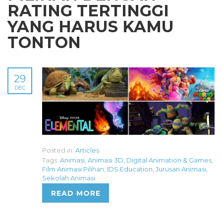
RATING TERTINGGI
YANG HARUS KAMU
TONTON
29
DEC
Posted in:
Articles
Tags:
Animasi
,
Animasi 3D
,
Digital Animation & Games
,
Film Animasi Pilihan
,
IDS Education
,
Jurusan Animasi
,
Sekolah Animasi
READ MORE