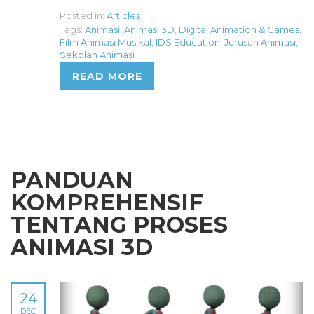
Posted in:
Articles
Tags:
Animasi
,
Animasi 3D
,
Digital Animation & Games
,
Film Animasi Musikal
,
IDS Education
,
Jurusan Animasi
,
Sekolah Animasi
READ MORE
PANDUAN
KOMPREHENSIF
TENTANG PROSES
ANIMASI 3D
24
DEC