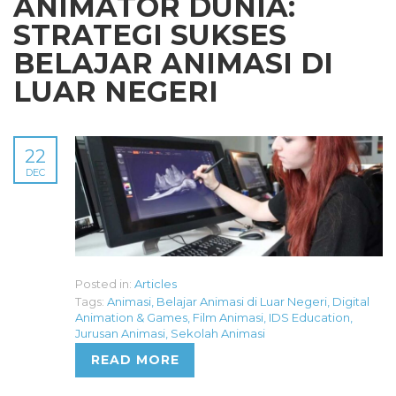
ANIMATOR DUNIA:
STRATEGI SUKSES
BELAJAR ANIMASI DI
LUAR NEGERI
22
DEC
Posted in:
Articles
Tags:
Animasi
,
Belajar Animasi di Luar Negeri
,
Digital
Animation & Games
,
Film Animasi
,
IDS Education
,
Jurusan Animasi
,
Sekolah Animasi
READ MORE