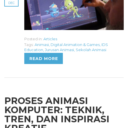
DEC
Posted in:
Articles
Tags:
Animasi
,
Digital Animation & Games
,
IDS
Education
,
Jurusan Animasi
,
Sekolah Animasi
READ MORE
PROSES ANIMASI
KOMPUTER: TEKNIK,
TREN, DAN INSPIRASI