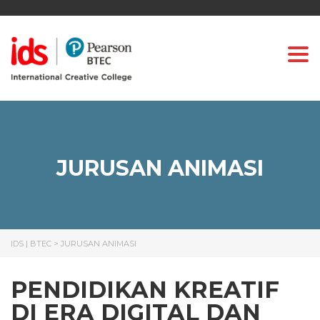
Togg
JURUSAN ANIMASI
IDS | BTEC
>
JURUSAN ANIMASI
PENDIDIKAN KREATIF
DI ERA DIGITAL DAN