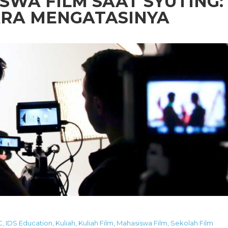
WA FILM SAAT SYUTING:
RA MENGATASINYA
C
,
IDS Education
,
Kuliah
,
Kuliah Film
,
Mahasiswa Film
,
Sekolah Film