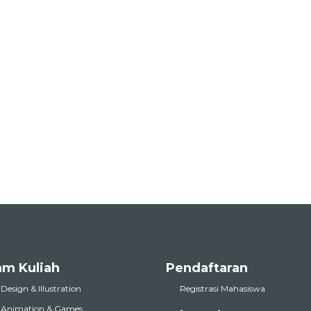
am Kuliah
Pendaftaran
 Design & Illustration
Registrasi Mahasiswa
l Animation & Games