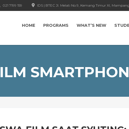
021 7199 159
IDS | BTEC Jl. Melati No.9, Kemang Timur XI, Mampang
HOME
PROGRAMS
WHAT’S NEW
STUD
ILM SMARTPHO