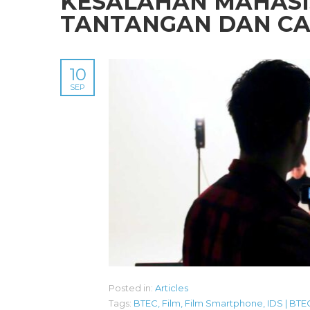
KESALAHAN MAHASIS
TANTANGAN DAN CA
10
SEP
Posted in:
Articles
Tags:
BTEC
,
Film
,
Film Smartphone
,
IDS | BTE