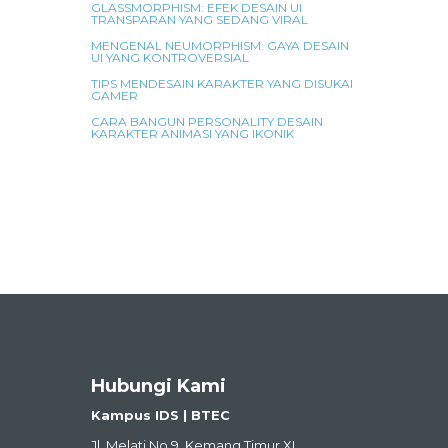
GLASSMORPHISM: EFEK DESAIN UI
TRANSPARAN YANG SEDANG VIRAL
MENGENAL NEUMORPHISM: GAYA DESAIN
UI YANG KONTROVERSIAL
TIPS MENDESAIN KARAKTER YANG DISUKAI
GAMER
CARA BANGUN PERSONALITY DESAIN
KARAKTER ANIMASI YANG IKONIK
Hubungi Kami
Kampus IDS | BTEC
Jl. Melati No.9, Kemang Timur XI,