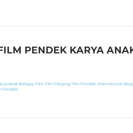
 FILM PENDEK KARYA ANA
Karya Anak Bangsa
,
Film
,
Film Panjang
,
Film Pendek
,
international desi
lm Pendek