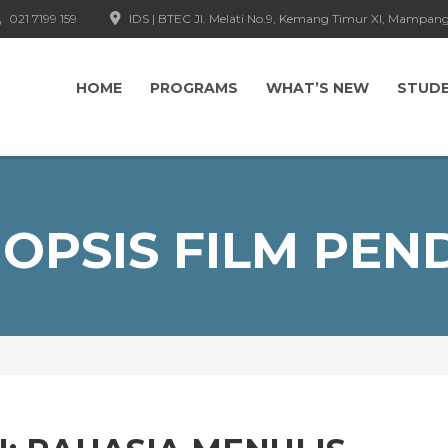
021 7199 159
IDS | BTEC Jl. Melati No.9, Kemang Timur XI, Mampang
HOME
PROGRAMS
WHAT’S NEW
STUD
NOPSIS FILM PEN