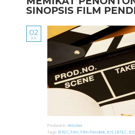
MEMIKAT PENONTON
SINOPSIS FILM PEN
02
JUL
Posted in:
Articles
Tags:
BTEC
,
Film
,
Film Pendek
,
IDS | BTEC
,
ID