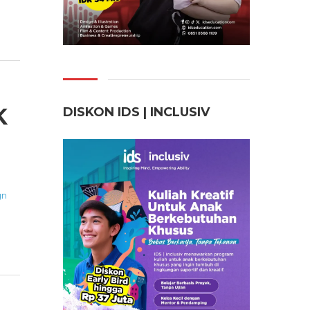
K
DISKON IDS | INCLUSI
V
gn