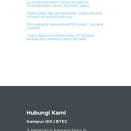
GLASSMORPHISM: EFEK DESAIN UI
TRANSPARAN YANG SEDANG VIRAL
MENGENAL NEUMORPHISM: GAYA DESAIN
UI YANG KONTROVERSIAL
TIPS MENDESAIN KARAKTER YANG DISUKAI
GAMER
CARA BANGUN PERSONALITY DESAIN
KARAKTER ANIMASI YANG IKONIK
Hubungi Kami
Kampus IDS | BTEC
Jl. Melati No.9, Kemang Timur XI,