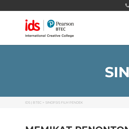
SI
IDS | BTEC
>
SINOPSIS FILM PENDEK