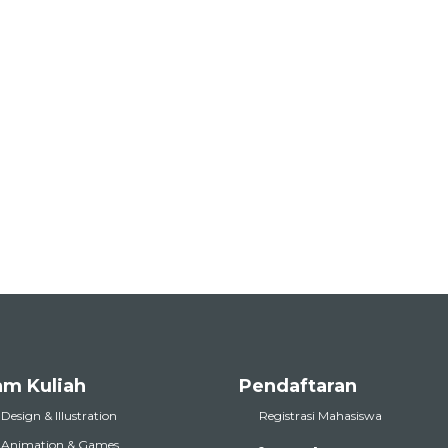
am Kuliah
Pendaftaran
 Design & Illustration
Registrasi Mahasiswa
l Animation & Games