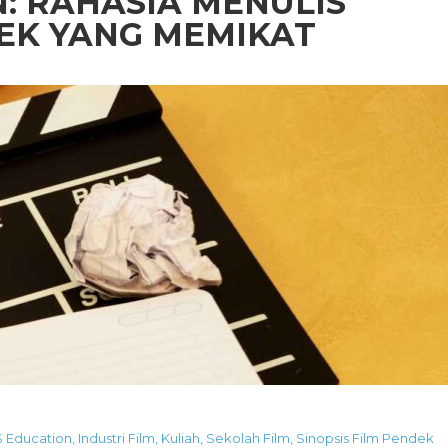
: RAHASIA MENULIS
DEK YANG MEMIKAT
S Education
,
Industri Film
,
Kuliah
,
Sekolah Film
,
Sinopsis Film Pendek