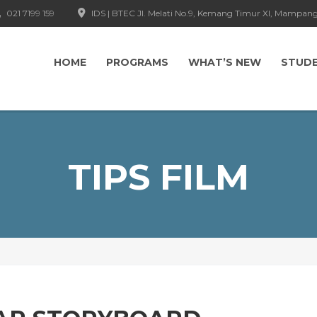
021 7199 159
IDS | BTEC Jl. Melati No.9, Kemang Timur XI, Mampang
HOME
PROGRAMS
WHAT’S NEW
STUD
TIPS FILM