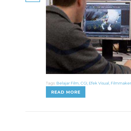
Tags:
Belajar Film
,
CGI
,
Efek Visual
,
Filmmake
READ MORE