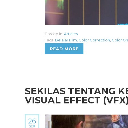
Posted in:
Articles
Tags:
Belajar Film
,
Color Correction
,
Color Gr
READ MORE
SEKILAS TENTANG K
VISUAL EFFECT (VFX
26
SEP