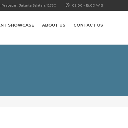
 Prapatan, Jakarta Selatan. 12730
09.00 - 18.00 WIB
ENT SHOWCASE
ABOUT US
CONTACT US