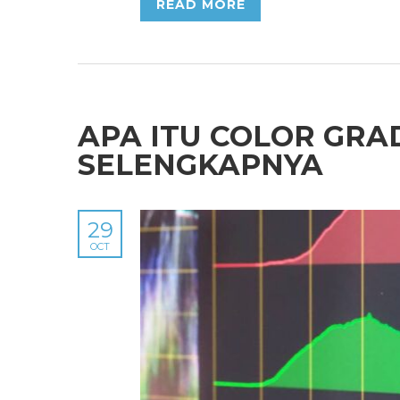
READ MORE
APA ITU COLOR GRA
SELENGKAPNYA
29
OCT