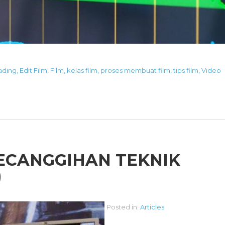
ading
,
Edit Film
,
Film
,
kelas film
,
proses membuat film
,
tips film
,
Video
ECANGGIHAN TEKNIK
)
Posted in:
Articles