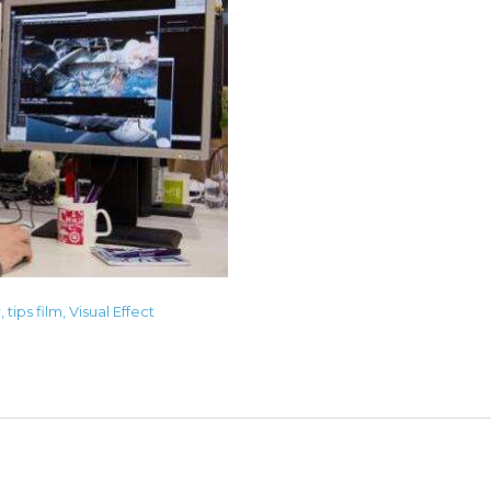
r
,
tips film
,
Visual Effect