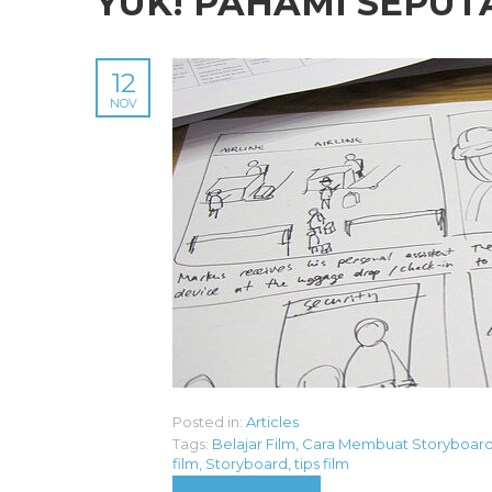
YUK! PAHAMI SEPU
12
NOV
Posted in:
Articles
Tags:
Belajar Film
,
Cara Membuat Storyboar
film
,
Storyboard
,
tips film