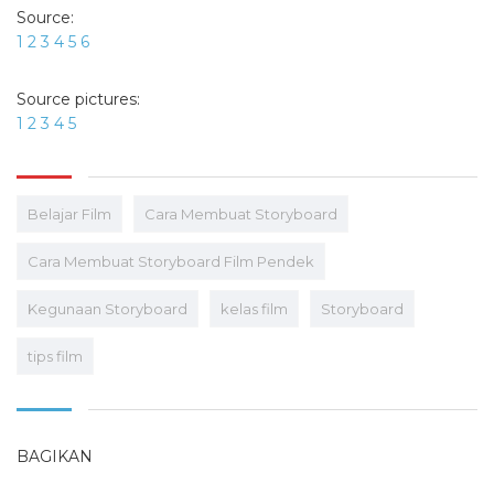
Source:
1
2
3
4
5
6
Source pictures:
1
2
3
4
5
Belajar Film
Cara Membuat Storyboard
Cara Membuat Storyboard Film Pendek
Kegunaan Storyboard
kelas film
Storyboard
tips film
BAGIKAN