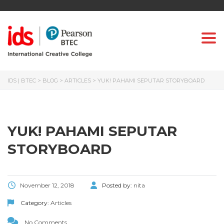
Togg
IDS | BTEC
>
BLOG
>
ARTICLES
>
YUK! PAHAMI SEPUTAR STORYBOARD
YUK! PAHAMI SEPUTAR
STORYBOARD
November 12, 2018
Posted by:
nita
Category:
Articles
No Comments