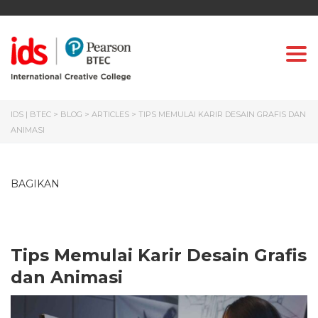
Togg
IDS | BTEC
>
BLOG
>
ARTICLES
>
TIPS MEMULAI KARIR DESAIN GRAFIS DAN
ANIMASI
BAGIKAN
Tips Memulai Karir Desain Grafis
dan Animasi