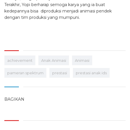
Terakhir, Yopi berharap semoga karya yang ia buat
kedepannya bisa diproduksi menjadi animasi pendek
dengan
tim
produksi yang mumpuni.
achievement
Anak Animasi
Animasi
pameran spektrum
prestasi
prestasi anak ids
BAGIKAN