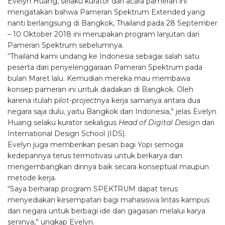
Evelyn Huang, selaku kurator dari acara pameran ini
mengatakan bahwa Pameran Spektrum Extended yang
nanti berlangsung di Bangkok, Thailand pada 28 September
– 10 Oktober 2018 ini merupakan program lanjutan dari
Pameran Spektrum sebelumnya.
“Thailand kami undang ke Indonesia sebagai salah satu
peserta dari penyelenggaraan Pameran Spektrum pada
bulan Maret lalu. Kemudian mereka mau membawa
konsep pameran ini untuk diadakan di Bangkok. Oleh
karena itulah pilot-
project
nya kerja samanya antara dua
negara saja dulu, yaitu Bangkok dan Indonesia,” jelas Evelyn
Huang selaku kurator sekaligus
Head of Digital Design
dari
International Design School (IDS).
Evelyn juga memberikan pesan bagi Yopi semoga
kedepannya terus termotivasi untuk berkarya dan
mengembangkan dirinya baik secara konseptual maupun
metode kerja.
“Saya berharap program SPEKTRUM dapat terus
menyediakan kesempatan bagi mahasiswa lintas kampus
dan negara untuk berbagi ide dan gagasan melalui karya
seninya,” ungkap Evelyn.