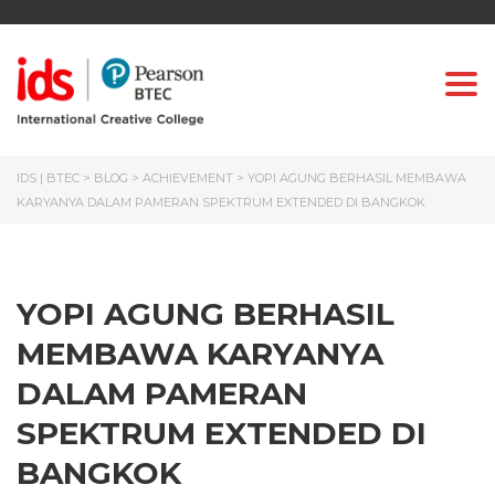
Togg
IDS | BTEC
>
BLOG
>
ACHIEVEMENT
>
YOPI AGUNG BERHASIL MEMBAWA
KARYANYA DALAM PAMERAN SPEKTRUM EXTENDED DI BANGKOK
YOPI AGUNG BERHASIL
MEMBAWA KARYANYA
DALAM PAMERAN
SPEKTRUM EXTENDED DI
BANGKOK