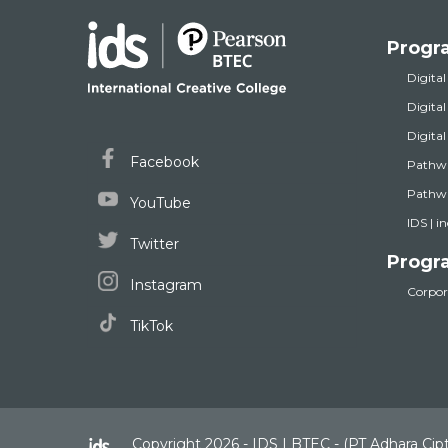
Progr
Digital
Digita
Digita
Facebook
Pathw
Pathwa
YouTube
IDS | i
Twitter
Progr
Instagram
Corpora
TikTok
Copyright 2026 - IDS | BTEC - (PT Adhara Cip