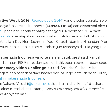
ative Week 2014
(
@coopweek_2014
)
yang diselenggarakan ol
aya Universitas Indonesia (
KOPMA FIB UI
) dan disponsori oleh
m
), pada hari Kamis, tepatnya tanggal 6 November 2014 nanti,
daacak
) mendapatkan kesempatan untuk mengisi Talk Show di
tara lain Ray Nur Rachman, Yasa Singgih, dan Ina Binandari. Me
stasi dan sudah sukses membangun usahanya di usia yang relat
gan pemuda Indonesia yang telah mencetak prestasi di kancah
, 21 Januari 1989 ini adalah sosok dibalik peraih penghargaan seb
mocracy Video Challenge 2010
di Amerika Serikat. Mika
 negara dan mendapatkan hadiah berupa ‘nge-date’ dengan Hillar
i filmmaker muda Indonesia
.
i Vakansi Visual (
@vakansivisual
), sebuah label kreatif di Jakarta
ka akan membahas tentang ‘
How a company could enhance its
gan Adhyatmika?
angan lewatkan!!