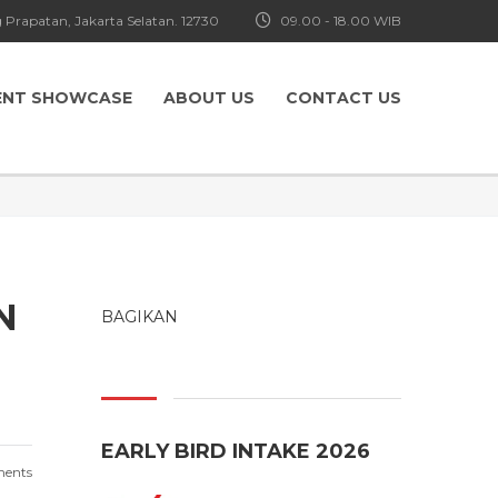
 Prapatan, Jakarta Selatan. 12730
09.00 - 18.00 WIB
ENT SHOWCASE
ABOUT US
CONTACT US
N
BAGIKAN
EARLY BIRD INTAKE 2026
ents