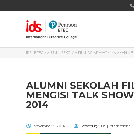
IDS | BTEC
>
ALUMNI SEKOLAH FILM IDS, ADHYATMIKA AKAN MEN
ALUMNI SEKOLAH FI
MENGISI TALK SHOW
2014
November 3, 2014
Posted by:
IDS | International