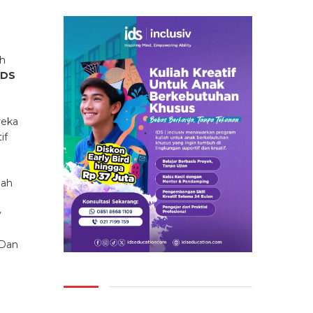
eh
IDS
reka
if
uah
y
. Dan