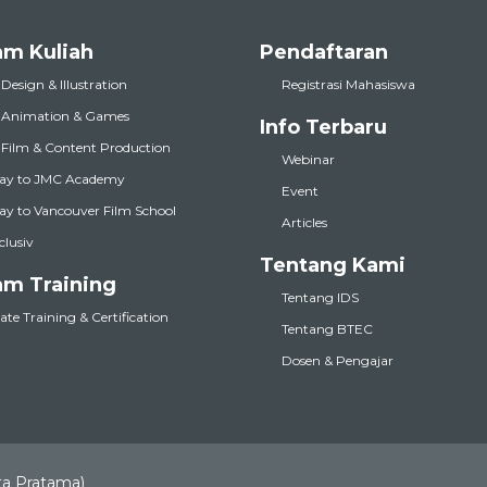
am Kuliah
Pendaftaran
 Design & Illustration
Registrasi Mahasiswa
l Animation & Games
Info Terbaru
l Film & Content Production
Webinar
ay to JMC Academy
Event
y to Vancouver Film School
Articles
nclusiv
Tentang Kami
am Training
Tentang IDS
te Training & Certification
Tentang BTEC
Dosen & Pengajar
ta Pratama)