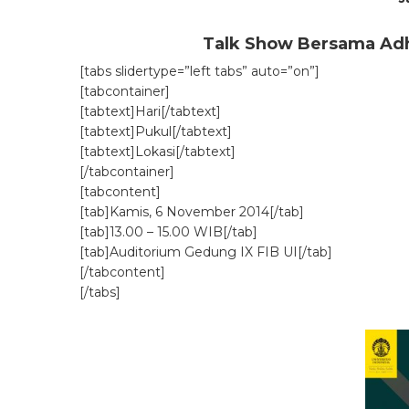
Talk Show Bersama Adh
[tabs slidertype=”left tabs” auto=”on”]
[tabcontainer]
[tabtext]Hari[/tabtext]
[tabtext]Pukul[/tabtext]
[tabtext]Lokasi[/tabtext]
[/tabcontainer]
[tabcontent]
[tab]Kamis, 6 November 2014[/tab]
[tab]13.00 – 15.00 WIB[/tab]
[tab]Auditorium Gedung IX FIB UI[/tab]
[/tabcontent]
[/tabs]