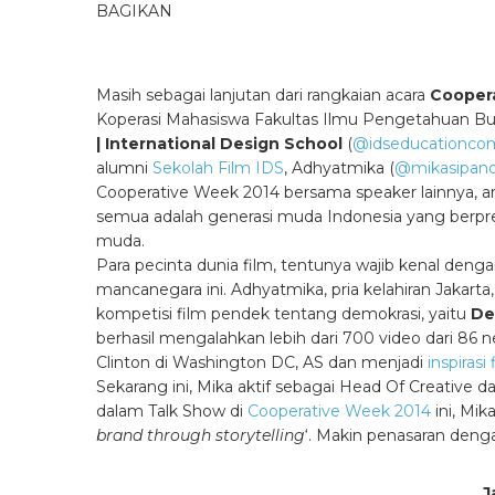
BAGIKAN
Masih sebagai lanjutan dari rangkaian acara
Cooper
Koperasi Mahasiswa Fakultas Ilmu Pengetahuan Bud
| International Design School
(
@idseducationco
alumni
Sekolah Film IDS
, Adhyatmika (
@mikasipan
Cooperative Week 2014 bersama speaker lainnya, an
semua adalah generasi muda Indonesia yang berpre
muda.
Para pecinta dunia film, tentunya wajib kenal den
mancanegara ini. Adhyatmika, pria kelahiran Jakarta
kompetisi film pendek tentang demokrasi, yaitu
De
berhasil mengalahkan lebih dari 700 video dari 86
Clinton di Washington DC, AS dan menjadi
inspiras
Sekarang ini, Mika aktif sebagai Head Of Creative dar
dalam Talk Show di
Cooperative Week 2014
ini, Mi
brand through storytelling
‘. Makin penasaran den
J